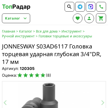
Топ
Радар






Каталог
Главная
>
Каталог
>
Все для дома
>
Инструмент
>
Ручной инструмент
>
Головки торцевые и аксессуары
JONNESWAY S03AD6117 Головка
торцевая ударная глубокая 3/4"DR,
17 мм
Артикул:
120305





Оценка:
(8)