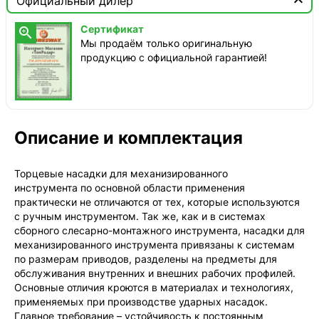

Официальный дилер
ТопРадар — Курьер
Сертификат

сегодня, от 350 ₽
Мы продаём только оригинальную
продукцию с официальной гарантией!
ТопРадар — Самовывоз
сегодня, бесплатно
наб. Бережковская, д. 20, стр. 19
СДЭК — Пункты выдачи
1-3 дня, от 385 ₽
Описание и комплектация
СДЭК — Курьер
1-3 дня, от 385 ₽
Торцевые насадки для механизированного
инструмента по основной области применения
практически не отличаются от тех, которые используются
с ручным инструментом. Так же, как и в системах
сборного слесарно-монтажного инструмента, насадки для
механизированного инструмента привязаны к системам
по размерам приводов, разделены на предметы для
обслуживания внутренних и внешних рабочих профилей.
Основные отличия кроются в материалах и технологиях,
применяемых при производстве ударных насадок.
Главное требование – устойчивость к постоянным