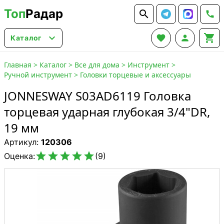
Топ
Радар






Каталог
Главная
>
Каталог
>
Все для дома
>
Инструмент
>
Ручной инструмент
>
Головки торцевые и аксессуары
JONNESWAY S03AD6119 Головка
торцевая ударная глубокая 3/4"DR,
19 мм
Артикул:
120306





Оценка:
(9)