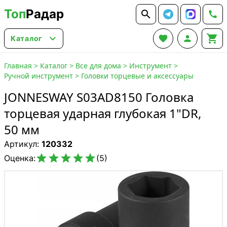
Топ
Радар






Каталог
Главная
>
Каталог
>
Все для дома
>
Инструмент
>
Ручной инструмент
>
Головки торцевые и аксессуары
JONNESWAY S03AD8150 Головка
торцевая ударная глубокая 1"DR,
50 мм
Артикул:
120332





Оценка:
(5)