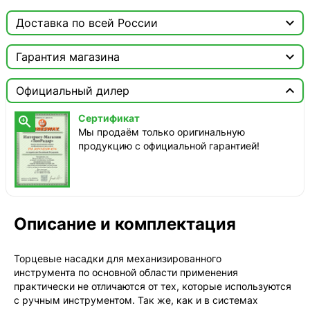

Доставка по всей России

Москва

Гарантия магазина
ТопРадар — Курьер
Сертификат


завтра, бесплатно
Официальный дилер
Мы продаём только оригинальную продукцию с
официальной гарантией!
ТопРадар — Самовывоз
Сертификат

сегодня, бесплатно
Мы продаём только оригинальную
наб. Бережковская, д. 20, стр. 19
продукцию с официальной гарантией!
СДЭК — Пункты выдачи
2-4 дня, от 385 ₽
СДЭК — Курьер
2-4 дня, от 385 ₽
Описание и комплектация
Торцевые насадки для механизированного
инструмента по основной области применения
практически не отличаются от тех, которые используются
с ручным инструментом. Так же, как и в системах