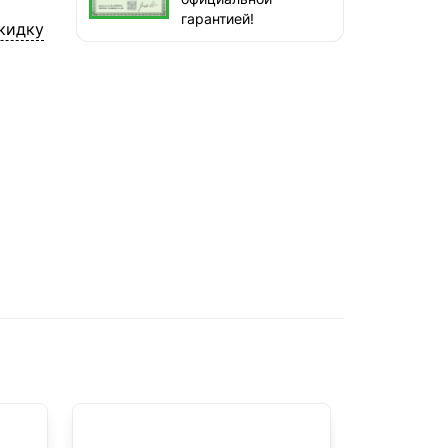
наб. Бережковская, д. 20, стр. 19
гарантией!
кидку
СДЭК — Пункты выдачи
1-3 дня, от 385 ₽
СДЭК — Курьер
1-3 дня, от 385 ₽