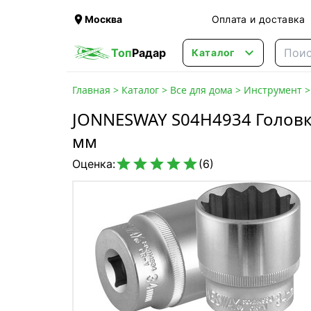

Москва
Оплата и доставка

Топ
Радар
Каталог
Главная
>
Каталог
>
Все для дома
>
Инструмент
JONNESWAY S04H4934 Головка
мм





Оценка:
(6)