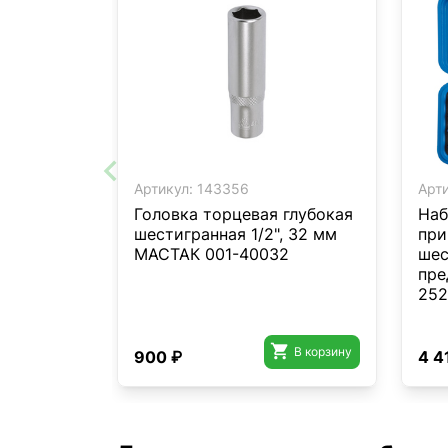
Артикул:
143356
Арти
Головка торцевая глубокая
Наб
шестигранная 1/2", 32 мм
при
МАСТАК 001-40032
шес
пре
25

В корзину
900 ₽
4 4