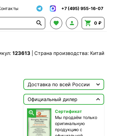
Контакты
+7 (495) 955-16-07




0 ₽
икул:
123613
|
Страна производства: Китай

Доставка по всей России

Москва

Официальный дилер
ТопРадар — Курьер
Сертификат

сегодня, от 350 ₽
Мы продаём только
оригинальную
ТопРадар — Самовывоз
продукцию с
сегодня, бесплатно
официальной