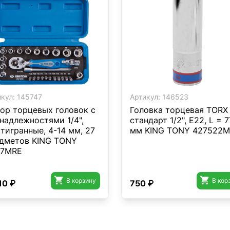
кул:
145747
Артикул:
146523
ор торцевых головок с
Головка торцевая TORX
надлежностями 1/4",
стандарт 1/2", E22, L = 7
тигранные, 4-14 мм, 27
мм KING TONY 427522M
дметов KING TONY
27MRE


В корзину
В кор
10 ₽
750 ₽