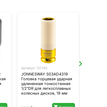
Артикул:
121185
Артикул:
1
2
JONNESWAY S03AD4319
JONNESW
кая
Головка торцевая ударная
Насадка 
м
удлиненная тонкостенная
3/8"DR T
1/2"DR для легкосплавных
колесных дисков, 19 мм

зину
В корзину