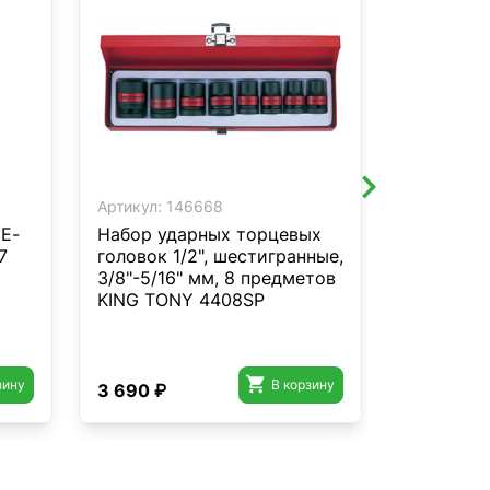
Артикул:
146668
Артикул:
1
 Е-
Набор ударных торцевых
Головка 
7
головок 1/2", шестигранные,
глубокая 
3/8"-5/16" мм, 8 предметов
32 мм K
KING TONY 4408SP

зину
В корзину
3 690 ₽
2 590 ₽