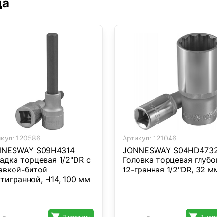
да
кул:
120586
Артикул:
121046
NNESWAY S09H4314
JONNESWAY S04HD473
адка торцевая 1/2"DR с
Головка торцевая глубо
авкой-битой
12-гранная 1/2"DR, 32 м
тигранной, H14, 100 мм


В корзину
В кор