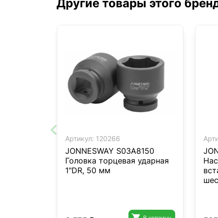
Другие товары этого брен
Артикул:
120266
Арти
JONNESWAY S03A8150
JO
Головка торцевая ударная
Нас
1"DR, 50 мм
вст
шес

В корзину