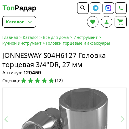
Топ
Радар






Каталог
Главная
>
Каталог
>
Все для дома
>
Инструмент
>
Ручной инструмент
>
Головки торцевые и аксессуары
JONNESWAY S04H6127 Головка
торцевая 3/4"DR, 27 мм
Артикул:
120459





Оценка:
(12)