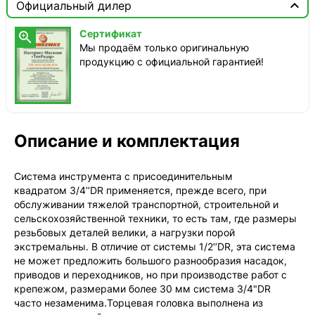

Официальный дилер
ТопРадар — Курьер
Сертификат

завтра, от 350 ₽
Мы продаём только оригинальную
продукцию с официальной гарантией!
ТопРадар — Самовывоз
сегодня, бесплатно
наб. Бережковская, д. 20, стр. 19
СДЭК — Пункты выдачи
2-4 дня, от 385 ₽
Описание и комплектация
СДЭК — Курьер
2-4 дня, от 385 ₽
Система инструмента с присоединительным
квадратом 3/4’’DR применяется, прежде всего, при
обслуживании тяжелой транспортной, строительной и
сельскохозяйственной техники, то есть там, где размеры
резьбовых деталей велики, а нагрузки порой
экстремальны. В отличие от системы 1/2’’DR, эта система
не может предложить большого разнообразия насадок,
приводов и переходников, но при производстве работ с
крепежом, размерами более 30 мм система 3/4"DR
часто незаменима.Торцевая головка выполнена из