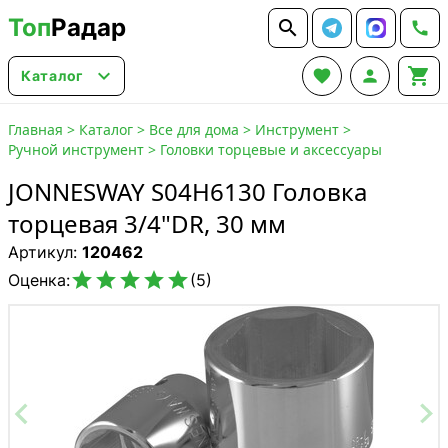
Топ
Радар






Каталог
Главная
>
Каталог
>
Все для дома
>
Инструмент
>
Ручной инструмент
>
Головки торцевые и аксессуары
JONNESWAY S04H6130 Головка
торцевая 3/4"DR, 30 мм
Артикул:
120462





Оценка:
(5)