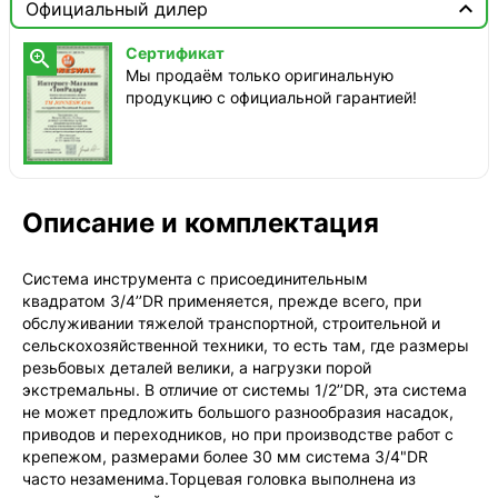

Официальный дилер
ТопРадар — Курьер
Сертификат

сегодня, от 350 ₽
Мы продаём только оригинальную
продукцию с официальной гарантией!
ТопРадар — Самовывоз
сегодня, бесплатно
наб. Бережковская, д. 20, стр. 19
СДЭК — Пункты выдачи
1-3 дня, от 385 ₽
Описание и комплектация
СДЭК — Курьер
1-3 дня, от 385 ₽
Система инструмента с присоединительным
квадратом 3/4’’DR применяется, прежде всего, при
обслуживании тяжелой транспортной, строительной и
сельскохозяйственной техники, то есть там, где размеры
резьбовых деталей велики, а нагрузки порой
экстремальны. В отличие от системы 1/2’’DR, эта система
не может предложить большого разнообразия насадок,
приводов и переходников, но при производстве работ с
крепежом, размерами более 30 мм система 3/4"DR
часто незаменима.Торцевая головка выполнена из