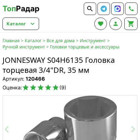
Топ
Радар






Каталог
Главная
>
Каталог
>
Все для дома
>
Инструмент
>
Ручной инструмент
>
Головки торцевые и аксессуары
JONNESWAY S04H6135 Головка
торцевая 3/4"DR, 35 мм
Артикул:
120466





Оценка:
(9)