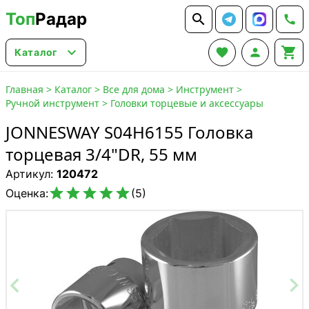
Топ
Радар






Каталог
Главная
>
Каталог
>
Все для дома
>
Инструмент
>
Ручной инструмент
>
Головки торцевые и аксессуары
JONNESWAY S04H6155 Головка
торцевая 3/4"DR, 55 мм
Артикул:
120472





Оценка:
(5)