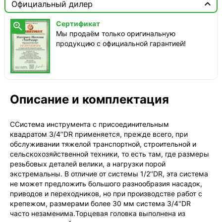

Официальный дилер
ТопРадар — Курьер
Сертификат

завтра, от 350 ₽
Мы продаём только оригинальную
продукцию с официальной гарантией!
ТопРадар — Самовывоз
сегодня, бесплатно
наб. Бережковская, д. 20, стр. 19
СДЭК — Пункты выдачи
2-4 дня, от 385 ₽
Описание и комплектация
СДЭК — Курьер
2-4 дня, от 385 ₽
ССистема инструмента с присоединительным
квадратом 3/4’’DR применяется, прежде всего, при
обслуживании тяжелой транспортной, строительной и
сельскохозяйственной техники, то есть там, где размеры
резьбовых деталей велики, а нагрузки порой
экстремальны. В отличие от системы 1/2’’DR, эта система
не может предложить большого разнообразия насадок,
приводов и переходников, но при производстве работ с
крепежом, размерами более 30 мм система 3/4"DR
часто незаменима.Торцевая головка выполнена из