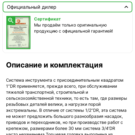

Москва

Официальный дилер
ТопРадар — Курьер
Сертификат

сегодня, от 350 ₽
Мы продаём только оригинальную
продукцию с официальной гарантией!
ТопРадар — Самовывоз
сегодня, бесплатно
наб. Бережковская, д. 20, стр. 19
СДЭК — Пункты выдачи
1-3 дня, от 385 ₽
Описание и комплектация
СДЭК — Курьер
1-3 дня, от 385 ₽
Система инструмента с присоединительным квадратом
1’’DR применяется, прежде всего, при обслуживании
тяжелой транспортной, строительной и
сельскохозяйственной техники, то есть там, где размеры
резьбовых деталей велики, а нагрузки порой
экстремальны. В отличие от системы 1/2’’DR, эта система
не может предложить большого разнообразия насадок,
приводов и переходников, но при производстве работ с
крепежом, размерами более 30 мм система 3/4’DR
часто незаменима.Торцевая головка выполнена из