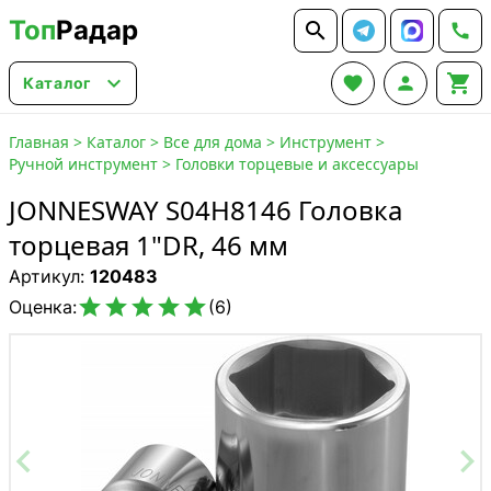
Топ
Радар






Каталог
Главная
>
Каталог
>
Все для дома
>
Инструмент
>
Ручной инструмент
>
Головки торцевые и аксессуары
JONNESWAY S04H8146 Головка
торцевая 1"DR, 46 мм
Артикул:
120483





Оценка:
(6)