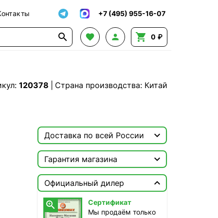
Контакты
+7 (495) 955-16-07




0 ₽
икул:
120378
|
Страна производства: Китай

Доставка по всей России

Москва

Гарантия магазина
ТопРадар — Курьер
Сертификат


сегодня, бесплатно
Официальный дилер
Мы продаём только
оригинальную продукцию с
ТопРадар — Самовывоз
Сертификат

официальной гарантией!
сегодня, бесплатно
Мы продаём только