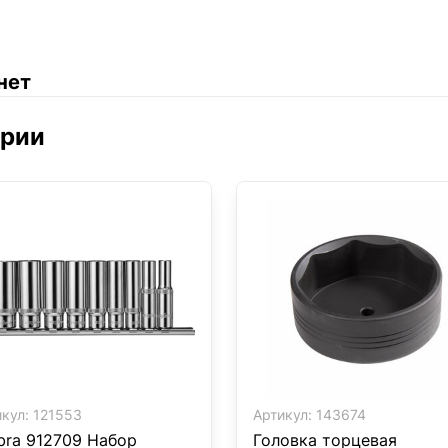
нет
ории
кул:
121553
Артикул:
143674
ra 912709 Набор
Головка торцевая