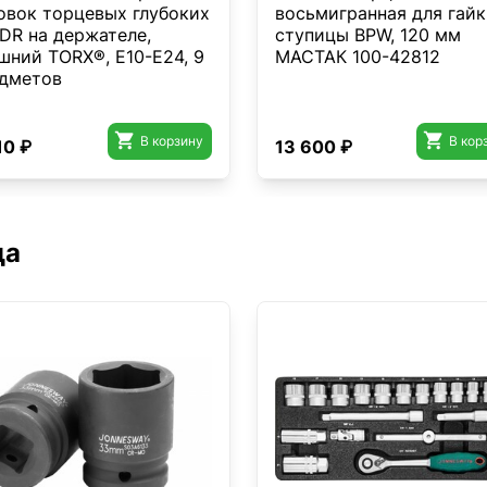
овок торцевых глубоких
восьмигранная для гай
"DR на держателе,
ступицы BPW, 120 мм
шний TORX®, E10-E24, 9
МАСТАК 100-42812
дметов


В корзину
В кор
10 ₽
13 600 ₽
да