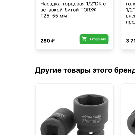
Насадка торцевая 1/2"DR с
гол
вставкой-битой TORX®,
1/2
T25, 55 мм
вне
пре

В корзину
280 ₽
3 7
Другие товары этого брен