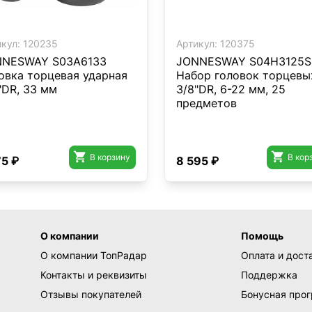
кул:
120235
Артикул:
120375
NESWAY S03A6133
JONNESWAY S04H3125S
овка торцевая ударная
Набор головок торцевы
"DR, 33 мм
3/8"DR, 6-22 мм, 25
предметов


В корзину
В кор
75 ₽
8 595 ₽
О компании
Помощь
О компании ТопРадар
Оплата и дост
Контакты и реквизиты
Поддержка
Отзывы покупателей
Бонусная про