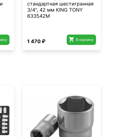
ки
стандартная шестигранная
1/4", 1/2" 
3/4", 42 мм KING TONY
принадле
633542M
ложемент
KING TO

зину
В корзину
1 470 ₽
21 700 ₽