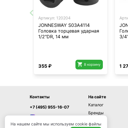
Артикул:
120204
Арти
JONNESWAY S03A4114
JON
Головка торцевая ударная
Гол
1/2"DR, 14 мм
3/4

В корзину
355 ₽
1 2
Контакты
На сайте
Каталог
+7 (495) 955-16-07
Бренды
MAX
Акции
На нашем сайте мы используем cookie файлы