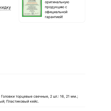
наб. Бережковская, д. 20, стр. 19
оригинальную
кидку
продукцию с
СДЭК — Пункты выдачи
официальной
1-3 дня, от 385 ₽
гарантией!
СДЭК — Курьер
1-3 дня, от 385 ₽
м.; Головки торцевые свечные, 2 шт.: 16, 21 мм.;
ный; Пластиковый кейс.