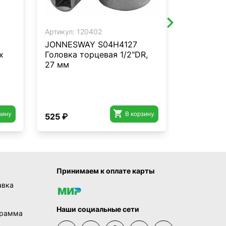
Артикул:
120402
Артикул:
12
JONNESWAY S04H4127
JONNESW
х
Головка торцевая 1/2"DR,
Головка 
27 мм
гранная 

зину
В корзину
525 ₽
1 105 ₽
Принимаем к оплате карты
авка
Наши социальные сети
грамма