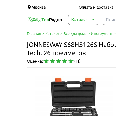

Москва
Оплата и доставка

Топ
Радар
Каталог
Главная
>
Каталог
>
Все для дома
>
Инструмент
JONNESWAY S68H3126S Набор
Tech, 26 предметов





Оценка:
(11)