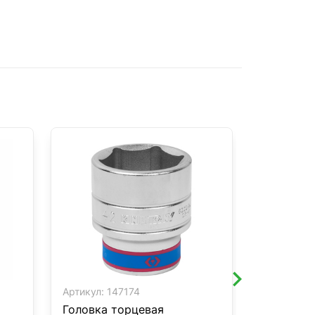
Артикул:
147174
Артикул:
1
Головка торцевая
Набор то