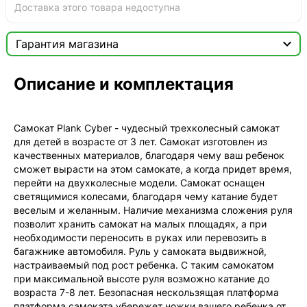
Доставка этого товара недоступна

Гарантия магазина
Сертификат

Описание и комплектация
Мы продаём только оригинальную продукцию с
официальной гарантией!
Самокат Plank Cyber - чудесный трехколесный самокат
для детей в возрасте от 3 лет. Самокат изготовлен из
качественных материалов, благодаря чему ваш ребенок
сможет вырасти на этом самокате, а когда придет время,
перейти на двухколесные модели. Самокат оснащен
светящимися колесами, благодаря чему катание будет
веселым и желанным. Наличие механизма сложения руля
позволит хранить самокат на малых площадях, а при
необходимости переносить в руках или перевозить в
багажнике автомобиля. Руль у самоката выдвижной,
настраиваемый под рост ребенка. С таким самокатом
при максимальной высоте руля возможно катание до
возраста 7-8 лет. Безопасная нескользящая платформа
платформа самоката убережет ножки вашего ребенка от