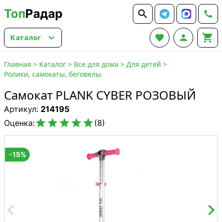
Топ
Радар






Каталог
Главная
>
Каталог
>
Все для дома
>
Для детей
>
Ролики, самокаты, беговелы
Самокат PLANK CYBER РОЗОВЫЙ
Артикул:
214195





Оценка:
(8)
-15%