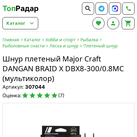
Топ
Радар






Каталог
Главная
>
Каталог
>
Хобби и спорт
>
Рыбалка
>
Рыболовные снасти
>
Леска и шнур
>
Плетеный шнур
Шнур плетеный Major Craft
DANGAN BRAID X DBX8-300/0.8MC
(мультиколор)
Артикул:
307044





Оценка:
(7)