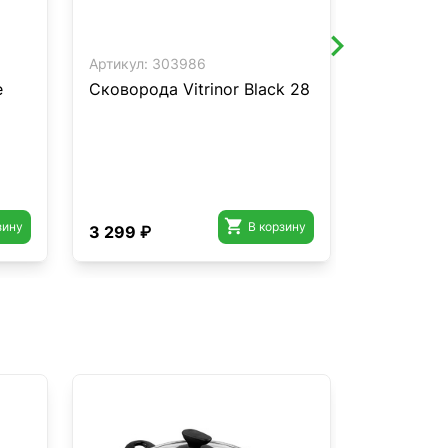
Артикул:
303986
Артикул:
3
e
Сковорода Vitrinor Black 28
Сковорода
Authentiq

зину
В корзину
3 299 ₽
2 299 ₽