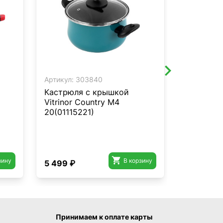
Артикул:
303840
Артикул:
3
Кастрюля с крышкой
Кастрюля
Vitrinor Country M4
Vitrinor K
20(01115221)

зину
В корзину
5 499 ₽
4 099 ₽
Принимаем к оплате карты