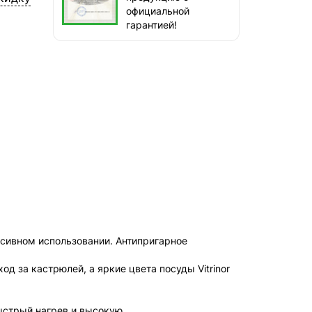
СДЭК — Пункты выдачи
официальной
1-3 дня, от 385 ₽
гарантией!
СДЭК — Курьер
1-3 дня, от 385 ₽
сивном использовании. Антипригарное
 за кастрюлей, а яркие цвета посуды Vitrinor
быстрый нагрев и высокую