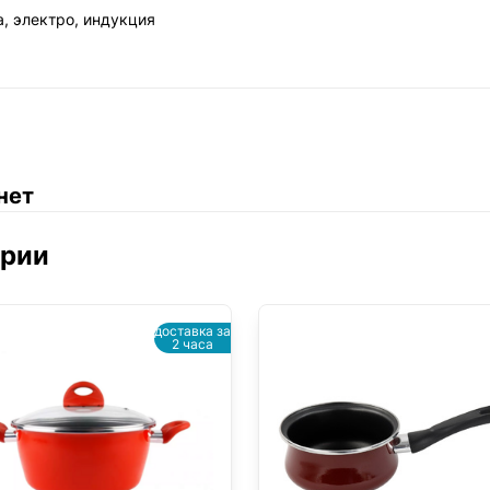
а, электро, индукция
нет
ории
доставка за
2 часа