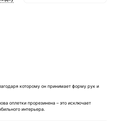
СДЭК — Пункты выдачи
1-3 дня, от 385 ₽
СДЭК — Курьер
1-3 дня, от 385 ₽
агодаря которому он принимает форму рук и
ова оплетки прорезинена – это исключает
обильного интерьера.