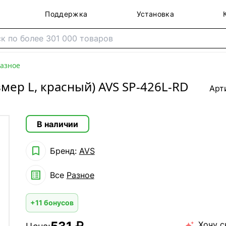
Поддержка
Установка
азное
мер L, красный) AVS SP-426L-RD
Арт
В наличии

Бренд:
AVS

Все
Разное
+11 бонусов
Хочу с
