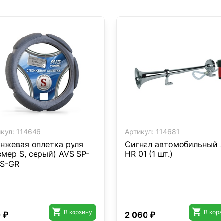
кул:
114646
Артикул:
114681
нжевая оплетка руля
Сигнал автомобильный
змер S, серый) AVS SP-
HR 01 (1 шт.)
S-GR


В корзину
В кор
 ₽
2 060 ₽