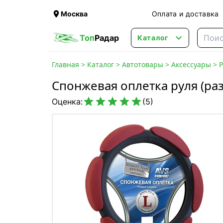

Москва
Оплата и доставка

Топ
Радар
Каталог
Главная
>
Каталог
>
Автотовары
>
Аксессуары
>
Р
Спонжевая оплетка руля (раз





Оценка:
(5)