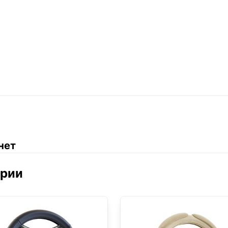
нет
ории