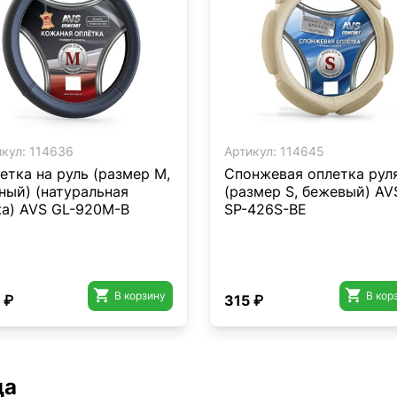
кул:
114636
Артикул:
114645
етка на руль (размер M,
Спонжевая оплетка рул
ный) (натуральная
(размер S, бежевый) AV
а) AVS GL-920M-B
SP-426S-BE


В корзину
В кор
 ₽
315 ₽
да