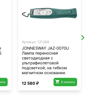
Артикул:
121386
Артикул:
2
я
JONNESWAY JAZ-0070U
Полный 
S
Лампа переносная
гайковер
светодиодная с
VTOMAN T
ультрафиолетовой
ПЗУ
подсветкой, на гибком
магнитном основании.

зину
В корзину
12 580 ₽
22 070 ₽