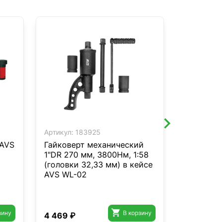
Артикул:
183925
Артикул:
2
 AVS
Гайковерт механический
Трос бук
1"DR 270 мм, 3800Нм, 1:58
(усиленн
(головки 32,33 мм) в кейсе
AVS EXPE
AVS WL-02
5м.шакл

зину
В корзину
4 469 ₽
2 799 ₽