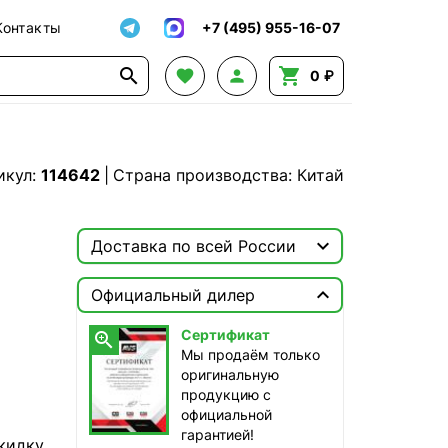
Контакты
+7 (495) 955-16-07




0 ₽
икул:
114642
|
Страна производства: Китай

Доставка по всей России

Москва

Официальный дилер
ТопРадар — Курьер
Сертификат

сегодня, от 350 ₽
Мы продаём только
оригинальную
ТопРадар — Самовывоз
продукцию с
сегодня, бесплатно
официальной
наб. Бережковская, д. 20, стр. 19
гарантией!
кидку