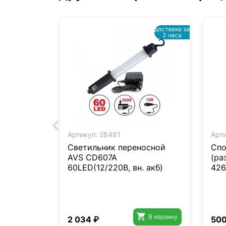
доставка за
2 часа
Артикул:
28481
Арти
Светильник переносной
Спо
AVS CD607A
(ра
60LED(12/220В, вн. акб)
426

В корзину
2 034 ₽
500