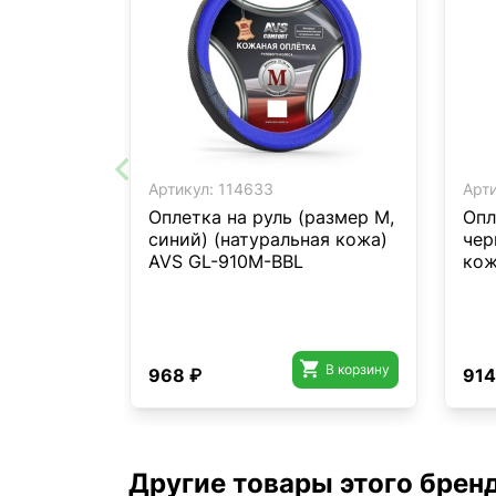
Артикул:
114633
Арти
Оплетка на руль (размер M,
Опл
синий) (натуральная кожа)
чер
AVS GL-910M-BBL
кож

В корзину
968 ₽
914
Другие товары этого брен