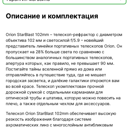
Сертификат

Описание и комплектация
Мы продаём только оригинальную продукцию с
официальной гарантией!
Orion StarBlast 102mm – телескоп-рефрактор с диаметром
объектива 102 мм и светосилой f/5.9 – новейший
представитель линейки портативных телескопов Orion. Он
пропускает на 28% больше света по сравнению с
большинством аналогичных портативных телескопов,
апертура которых, как правило, не превышает 90 мм.
Постигайте тайны вселенной прямо из дома или
отправляйтесь в путешествие туда, где не мешает
городская засветка, и далёкие галактики откроются вам
во всей красе. Телескоп укомплектован прочной
дорожной сумкой с отдельными карманами для
оптической трубы и штатива, которую можно повесить на
плечо, а также отдельным чехлом для аксессуаров.
Телескоп Orion StarBlast 102mm обеспечивает высокую
резкость изображения благодаря системе
ахроматических линз с многослойным антибликовым