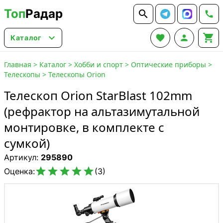
Топ
Радар






Каталог
Главная
>
Каталог
>
Хобби и спорт
>
Оптические приборы
>
Телескопы
>
Телескопы Orion
Телескоп Orion StarBlast 102mm
(рефрактор на альтазимутальной
монтировке, в комплекте с
сумкой)
Артикул:
295890





Оценка:
(3)