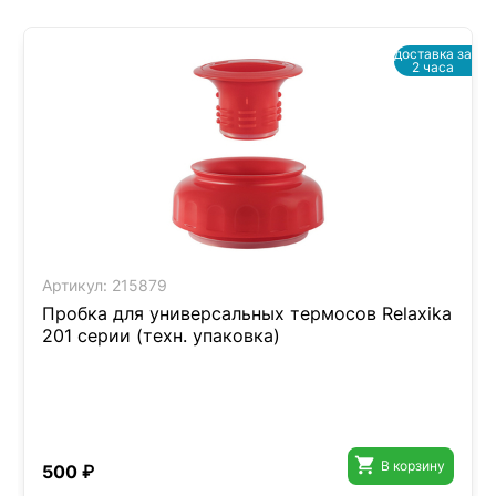
доставка за
2 часа
Артикул:
215879
Пробка для универсальных термосов Relaxika
201 серии (техн. упаковка)

В корзину
500 ₽