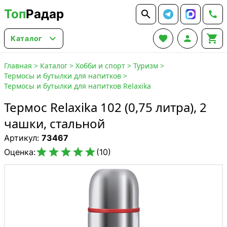
Топ
Радар






Каталог
Главная
>
Каталог
>
Хобби и спорт
>
Туризм
>
Термосы и бутылки для напитков
>
Термосы и бутылки для напитков Relaxika
Термос Relaxika 102 (0,75 литра), 2
чашки, стальной
Артикул:
73467





Оценка:
(10)