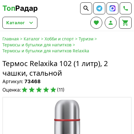
Топ
Радар






Каталог
Главная
>
Каталог
>
Хобби и спорт
>
Туризм
>
Термосы и бутылки для напитков
>
Термосы и бутылки для напитков Relaxika
Термос Relaxika 102 (1 литр), 2
чашки, стальной
Артикул:
73468





Оценка:
(11)