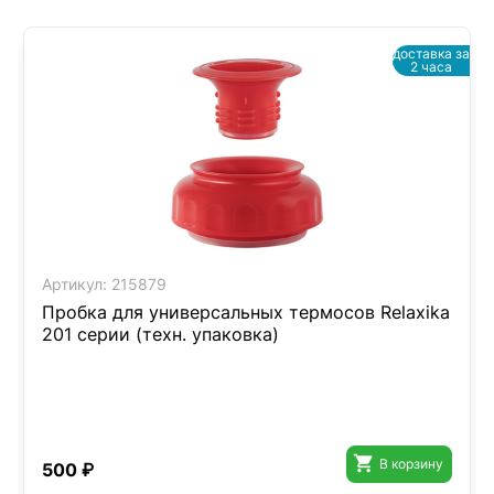
доставка за
2 часа
Артикул:
215879
Пробка для универсальных термосов Relaxika
201 серии (техн. упаковка)

В корзину
500 ₽