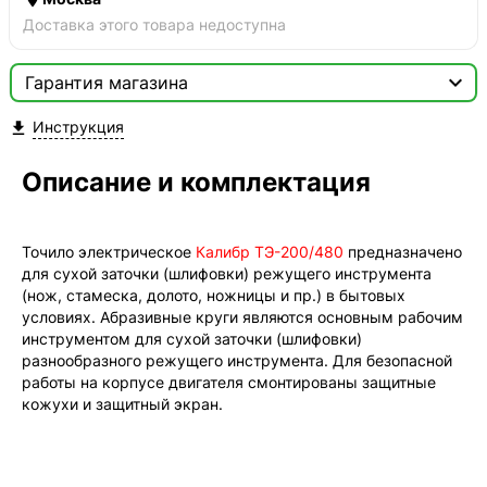
Доставка этого товара недоступна

Гарантия магазина
Сертификат
Инструкция


Мы продаём только оригинальную продукцию с
официальной гарантией!
Описание и комплектация
Точило электрическое
Калибр ТЭ-200/480
предназначено
для сухой заточки (шлифовки) режущего инструмента
(нож, стамеска, долото, ножницы и пр.) в бытовых
условиях. Абразивные круги являются основным рабочим
инструментом для сухой заточки (шлифовки)
разнообразного режущего инструмента. Для безопасной
работы на корпусе двигателя смонтированы защитные
кожухи и защитный экран.