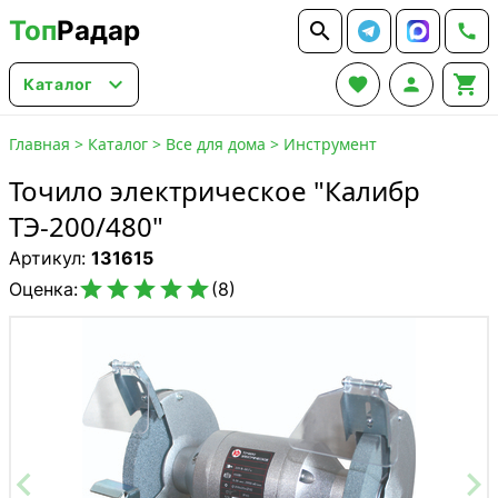
Топ
Радар






Каталог
Главная
>
Каталог
>
Все для дома
>
Инструмент
Точило электрическое "Калибр
ТЭ-200/480"
Артикул:
131615





Оценка:
(8)