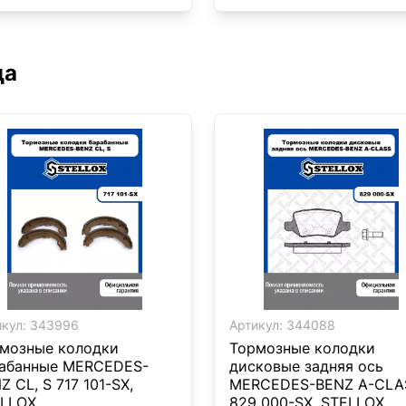
да
кул:
343996
Артикул:
344088
мозные колодки
Тормозные колодки
абанные MERCEDES-
дисковые задняя ось
Z CL, S 717 101-SX,
MERCEDES-BENZ A-CLA
LLOX
829 000-SX, STELLOX