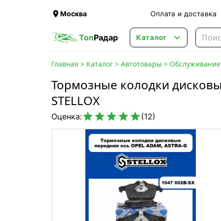

Москва
Оплата и доставка

Топ
Радар
Каталог
Главная
>
Каталог
>
Автотовары
>
Обслуживание 
Тормозные колодки дисковые
STELLOX





Оценка:
(12)