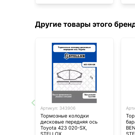
06>
Другие товары этого брен
Артикул:
343906
Арти
Тормозные колодки
Тор
дисковые передняя ось
бар
Toyota 423 020-SX,
BEN
STELLOX
STE