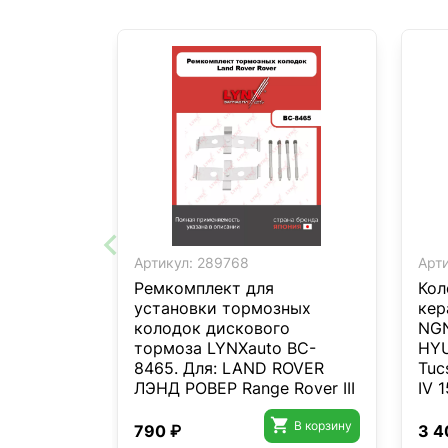
Артикул:
289768
Арти
Ремкомплект для
Кол
установки тормозных
кер
колодок дискового
NGN
тормоза LYNXauto BC-
HYU
8465. Для: LAND ROVER
Tuc
ЛЭНД РОВЕР Range Rover III
IV 1
06>/ Range Rover

Sport(Рендж Ровер Спорт) I
В корзину
790 ₽
3 4