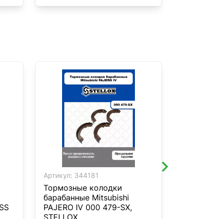
Артикул:
344181
Артикул:
4
Тормозные колодки
Тормозны
барабанные Mitsubishi
дисковые
SS
PAJERO IV 000 479-SX,
Renault/
STELLOX
000-SX