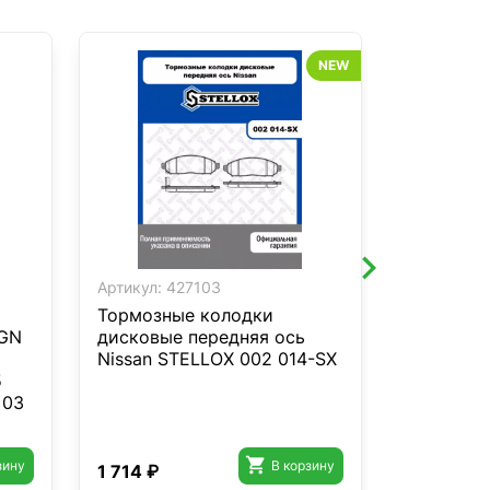
NEW
Артикул:
427103
Артикул:
4
Тормозные колодки
Тормозны
NGN
дисковые передняя ось
барабанн
Nissan STELLOX 002 014-SX
02655-S
5
 03

зину
В корзину
1 714 ₽
3 087 ₽