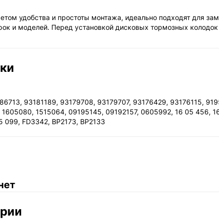
етом удобства и простоты монтажа, идеально подходят для зам
рок и моделей. Перед установкой дисковых тормозных колодок
ики
6713, 93181189, 93179708, 93179707, 93176429, 93176115, 919
 1605080, 1515064, 09195145, 09192157, 0605992, 16 05 456, 1
05 099, FD3342, BP2173, BP2133
нет
ории