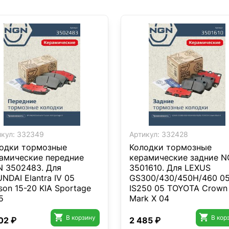
кул:
332349
Артикул:
332428
одки тормозные
Колодки тормозные
амические передние
керамические задние 
 3502483. Для
3501610. Для LEXUS
NDAI Elantra IV 05
GS300/430/450H/460 0
son 15-20 KIA Sportage
IS250 05 TOYOTA Crown
5
Mark X 04


В корзину
В кор
02 ₽
2 485 ₽