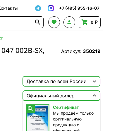
Контакты
+7 (495) 955-16-07




0 ₽
ки
047 002B-SX,
Артикул:
350219

Доставка по всей России

Москва

Официальный дилер
Доставка этого товара недоступна
Сертификат

Мы продаём только
оригинальную
продукцию с
официальной