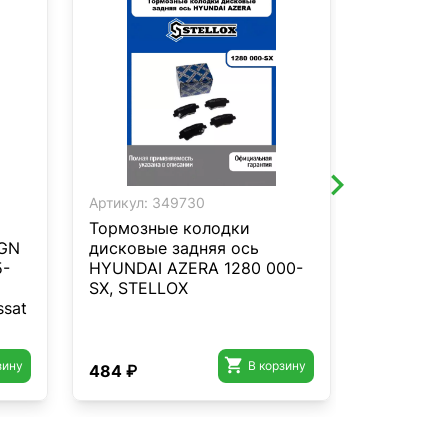
Артикул:
349730
Артикул:
3
Тормозные колодки
Тормозны
NGN
дисковые задняя ось
дисковы
5-
HYUNDAI AZERA 1280 000-
Z07520
SX, STELLOX
ssat

зину
В корзину
484 ₽
1 778 ₽