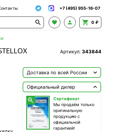
Контакты
+7 (495) 955-16-07




0 ₽
ки
 STELLOX
Артикул:
343844

Доставка по всей России

Москва

Официальный дилер
ТопРадар — Курьер
Сертификат

сегодня, от 350 ₽
Мы продаём только
оригинальную
ТопРадар — Самовывоз
продукцию с
сегодня, бесплатно
официальной
наб. Бережковская, д. 20, стр. 19
гарантией!
кидку