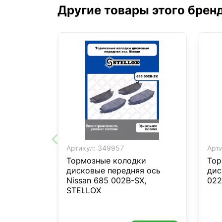
Другие товары этого брен
Артикул:
349957
Арти
Тормозные колодки
Тор
дисковые передняя ось
дис
Nissan 685 002B-SX,
022
STELLOX