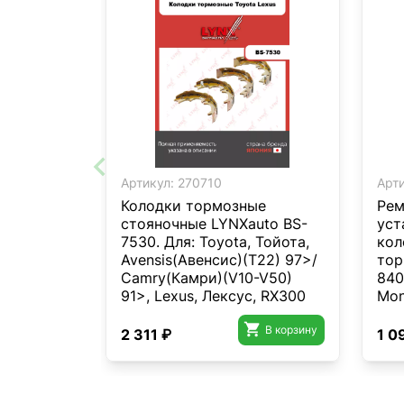
Артикул:
270710
Арти
Колодки тормозные
Рем
стояночные LYNXauto BS-
уст
7530. Для: Toyota, Тойота,
кол
Avensis(Авенсис)(T22) 97>/
тор
Camry(Камри)(V10-V50)
840
91>, Lexus, Лексус, RX300
Mon
98-03. Ширина, мм 40,2.
Maz

Диаметр, мм 168,6.
В корзину
2 311 ₽
1 0