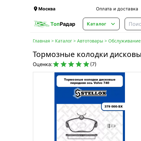

Москва
Оплата и доставка

Топ
Радар
Каталог
Главная
>
Каталог
>
Автотовары
>
Обслуживание 
Тормозные колодки дисковые





Оценка:
(7)