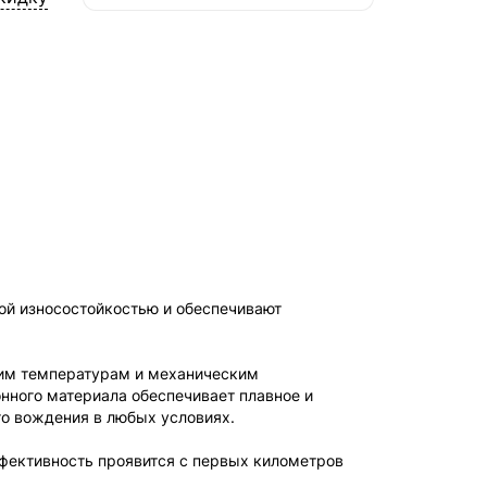
СДЭК — Пункты выдачи
1-3 дня, от 385 ₽
СДЭК — Курьер
1-3 дня, от 385 ₽
й износостойкостью и обеспечивают
ким температурам и механическим
онного материала обеспечивает плавное и
о вождения в любых условиях.
ффективность проявится с первых километров