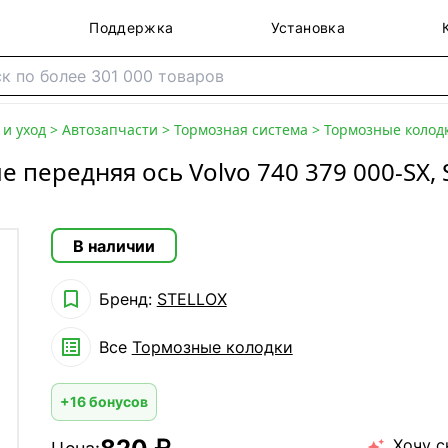
Поддержка
Установка
и уход
>
Автозапчасти
>
Тормозная система
>
Тормозные колод
 передняя ось Volvo 740 379 000-SX,
В наличии

Бренд:
STELLOX

Все
Тормозные колодки
+16 бонусов
Хочу с
