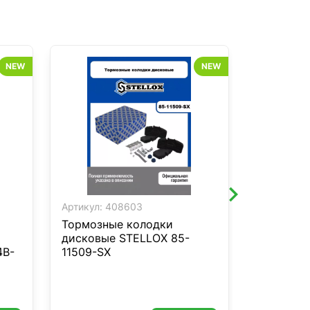
NEW
NEW
Артикул:
408603
Артикул:
4
Тормозные колодки
Тормозны
дисковые STELLOX 85-
дисковые
4B-
11509-SX
Chrysler
1536 000