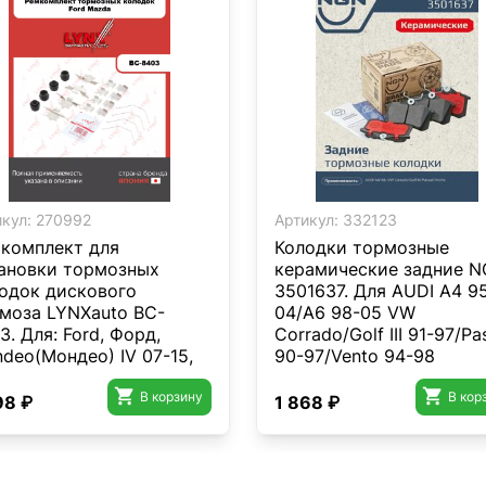
кул:
270992
Артикул:
332123
комплект для
Колодки тормозные
ановки тормозных
керамические задние 
одок дискового
3501637. Для AUDI A4 9
моза LYNXauto BC-
04/A6 98-05 VW
3. Для: Ford, Форд,
Corrado/Golf III 91-97/Pa
deo(Мондео) IV 07-15,
90-97/Vento 94-98
da, Мазда, 6(GH) 07-13 .


В корзину
В кор
98 ₽
1 868 ₽