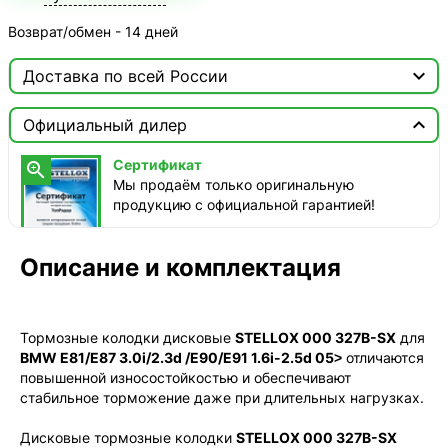
Возврат/обмен - 14 дней

Доставка по всей России

Москва

Официальный дилер
ТопРадар — Курьер
Сертификат

завтра, от 350 ₽
Мы продаём только оригинальную
продукцию с официальной гарантией!
ТопРадар — Самовывоз
сегодня, бесплатно
наб. Бережковская, д. 20, стр. 19
Описание и комплектация
СДЭК — Пункты выдачи
2-4 дня, от 385 ₽
Тормозные колодки дисковые
STELLOX 000 327B-SX
для
СДЭК — Курьер
BMW E81/E87 3.0i/2.3d /E90/E91 1.6i-2.5d 05˃
отличаются
2-4 дня, от 385 ₽
повышенной износостойкостью и обеспечивают
стабильное торможение даже при длительных нагрузках.
Дисковые тормозные колодки
STELLOX 000 327B-SX