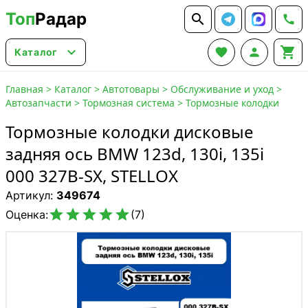
Топ
Радар






Каталог
Главная
>
Каталог
>
Автотовары
>
Обслуживание и уход
>
Автозапчасти
>
Тормозная система
>
Тормозные колодки
Тормозные колодки дисковые
задняя ось BMW 123d, 130i, 135i
000 327B-SX, STELLOX
Артикул:
349674





Оценка:
(7)