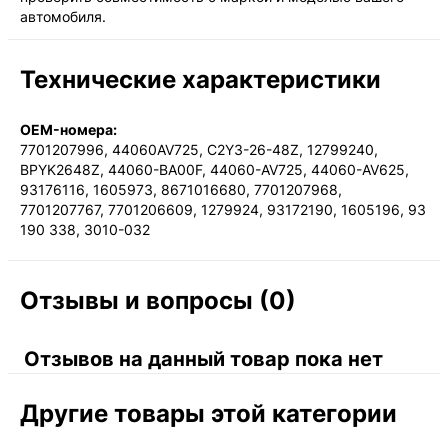
автомобиля.
Технические характеристики
OEM-номера:
7701207996, 44060AV725, C2Y3-26-48Z, 12799240,
BPYK2648Z, 44060-BA00F, 44060-AV725, 44060-AV625,
93176116, 1605973, 8671016680, 7701207968,
7701207767, 7701206609, 1279924, 93172190, 1605196, 93
190 338, 3010-032
Отзывы и вопросы (0)
Отзывов на данный товар пока нет
Другие товары этой категории