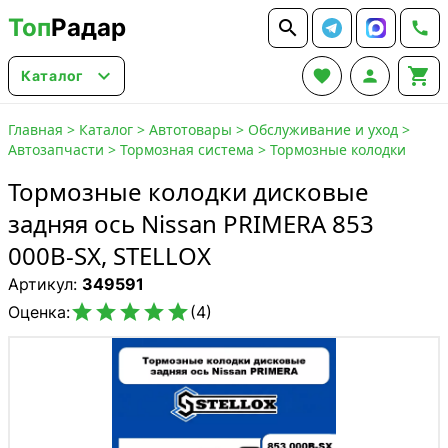
Топ
Радар






Каталог
Главная
>
Каталог
>
Автотовары
>
Обслуживание и уход
>
Автозапчасти
>
Тормозная система
>
Тормозные колодки
Тормозные колодки дисковые
задняя ось Nissan PRIMERA 853
000B-SX, STELLOX
Артикул:
349591





Оценка:
(4)