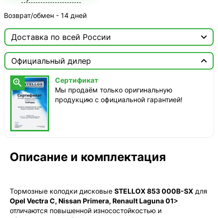
Возврат/обмен - 14 дней

Доставка по всей России

Москва

Официальный дилер
ТопРадар — Курьер
Сертификат

сегодня, от 350 ₽
Мы продаём только оригинальную
продукцию с официальной гарантией!
ТопРадар — Самовывоз
сегодня, бесплатно
наб. Бережковская, д. 20, стр. 19
СДЭК — Пункты выдачи
1-3 дня, от 385 ₽
Описание и комплектация
СДЭК — Курьер
1-3 дня, от 385 ₽
Тормозные колодки дисковые
STELLOX 853 000B-SX
для
Opel Vectra C, Nissan Primera, Renault Laguna 01˃
отличаются повышенной износостойкостью и