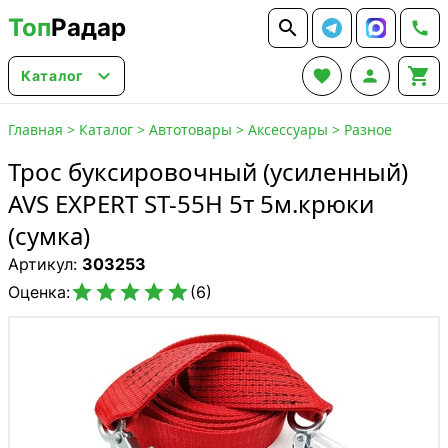
Топ
Радар






Каталог
Главная
>
Каталог
>
Автотовары
>
Аксессуары
>
Разное
Трос буксировочный (усиленный)
AVS EXPERT ST-55H 5т 5м.крюки
(сумка)
Артикул:
303253





Оценка:
(6)