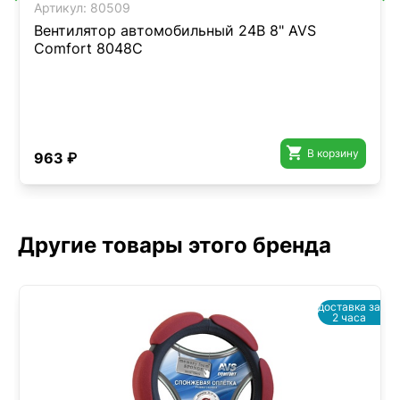
Артикул:
80509
Вентилятор автомобильный 24В 8" AVS
Comfort 8048C

В корзину
963 ₽
Другие товары этого бренда
доставка за
2 часа