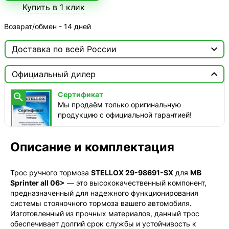
Купить в 1 клик
Возврат/обмен - 14 дней

Доставка по всей России

Москва

Официальный дилер
ТопРадар — Курьер
Сертификат

сегодня, от 350 ₽
Мы продаём только оригинальную
продукцию с официальной гарантией!
ТопРадар — Самовывоз
сегодня, бесплатно
наб. Бережковская, д. 20, стр. 19
Описание и комплектация
СДЭК — Пункты выдачи
1-3 дня, от 385 ₽
Трос ручного тормоза
STELLOX 29-98691-SX
для
MB
Sprinter all 06>
— это высококачественный компонент,
СДЭК — Курьер
предназначенный для надежного функционирования
1-3 дня, от 385 ₽
системы стояночного тормоза вашего автомобиля.
Изготовленный из прочных материалов, данный трос
обеспечивает долгий срок службы и устойчивость к