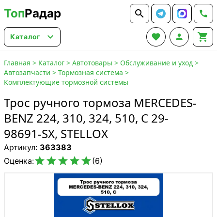
Топ
Радар






Каталог
Главная
>
Каталог
>
Автотовары
>
Обслуживание и уход
>
Автозапчасти
>
Тормозная система
>
Комплектующие тормозной системы
Трос ручного тормоза MERCEDES-
BENZ 224, 310, 324, 510, C 29-
98691-SX, STELLOX
Артикул:
363383





Оценка:
(6)