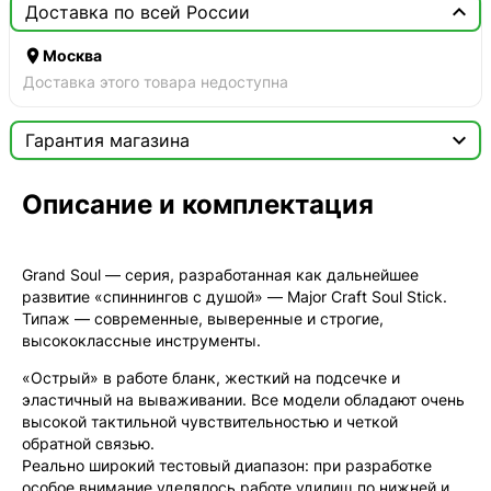

Доставка по всей России

Москва
Доставка этого товара недоступна

Гарантия магазина
Сертификат

Описание и комплектация
Мы продаём только оригинальную продукцию с
официальной гарантией!
Grand Soul — серия, разработанная как дальнейшее
развитие «спиннингов с душой» — Major Craft Soul Stick.
Типаж — современные, выверенные и строгие,
высококлассные инструменты.
«Острый» в работе бланк, жесткий на подсечке и
эластичный на вываживании. Все модели обладают очень
высокой тактильной чувствительностью и четкой
обратной связью.
Реально широкий тестовый диапазон: при разработке
особое внимание уделялось работе удилищ по нижней и