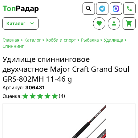
Топ
Радар






Каталог
Главная
>
Каталог
>
Хобби и спорт
>
Рыбалка
>
Удилища
>
Спиннинг
Удилище спиннинговое
двухчастное Major Craft Grand Soul
GRS-802MH 11-46 g
Артикул:
306431





Оценка:
(4)