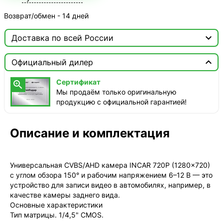
Возврат/обмен - 14 дней

Доставка по всей России

Москва

Официальный дилер
ТопРадар — Курьер
Сертификат

сегодня, от 350 ₽
Мы продаём только оригинальную
продукцию с официальной гарантией!
ТопРадар — Самовывоз
сегодня, бесплатно
наб. Бережковская, д. 20, стр. 19
Описание и комплектация
СДЭК — Пункты выдачи
1-3 дня, от 385 ₽
Универсальная CVBS/AHD камера INCAR 720P (1280×720)
СДЭК — Курьер
с углом обзора 150° и рабочим напряжением 6–12 В — это
1-3 дня, от 385 ₽
устройство для записи видео в автомобилях, например, в
качестве камеры заднего вида.
Основные характеристики
Тип матрицы. 1/4,5" CMOS.