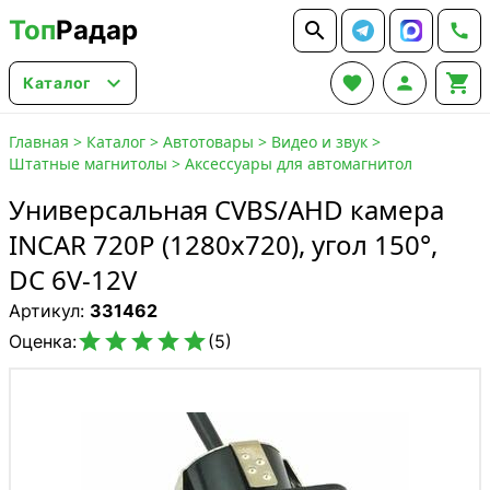
Топ
Радар






Каталог
Главная
>
Каталог
>
Автотовары
>
Видео и звук
>
Штатные магнитолы
>
Аксессуары для автомагнитол
Универсальная CVBS/AHD камера
INCAR 720P (1280x720), угол 150°,
DC 6V-12V
Артикул:
331462





Оценка:
(5)