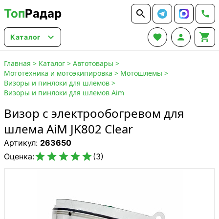
Топ
Радар






Каталог
Главная
>
Каталог
>
Автотовары
>
Мототехника и мотоэкипировка
>
Мотошлемы
>
Визоры и пинлоки для шлемов
>
Визоры и пинлоки для шлемов Aim
Визор с электрообогревом для
шлема AiM JK802 Clear
Артикул:
263650





Оценка:
(3)