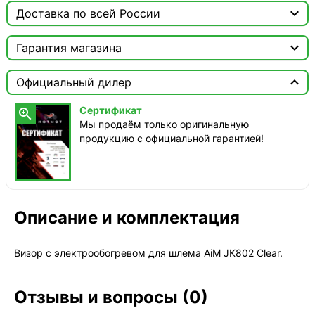

Доставка по всей России

Москва

Гарантия магазина
Доставка этого товара недоступна
Сертификат


Официальный дилер
Мы продаём только оригинальную продукцию с
официальной гарантией!
Сертификат

Мы продаём только оригинальную
продукцию с официальной гарантией!
Описание и комплектация
Визор с электрообогревом для шлема AiM JK802 Clear.
Отзывы и вопросы (0)