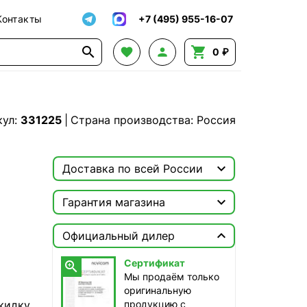
Контакты
+7 (495) 955-16-07




0 ₽
кул:
331225
|
Страна производства: Россия

Доставка по всей России

Москва

Гарантия магазина
ТопРадар — Курьер
Сертификат


завтра, бесплатно
Официальный дилер
Мы продаём только
оригинальную продукцию с
ТопРадар — Самовывоз
Сертификат

официальной гарантией!
сегодня, бесплатно
Мы продаём только
наб. Бережковская, д. 20, стр. 19
оригинальную
кидку
продукцию с