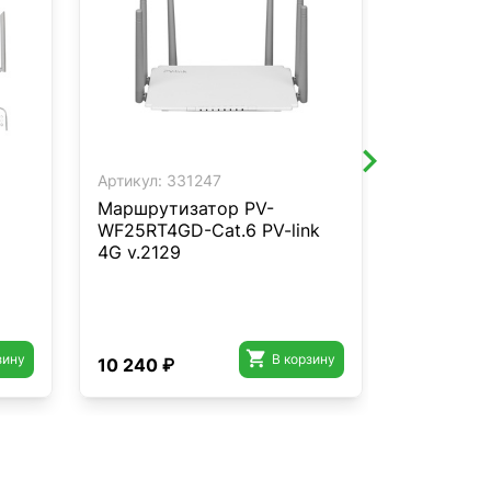
Артикул:
331247
Артикул:
3
Маршрутизатор PV-
Мост PV-
WF25RT4GD-Cat.6 PV-link
Wi-Fi v.2
4G v.2129

зину
В корзину
10 240 ₽
9 760 ₽