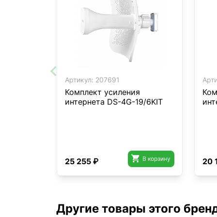
Артикул:
207691
Арти
Комплект усиления
Ком
интернета DS-4G-19/6KIT
инт

В корзину
25 255 ₽
20 
Другие товары этого брен