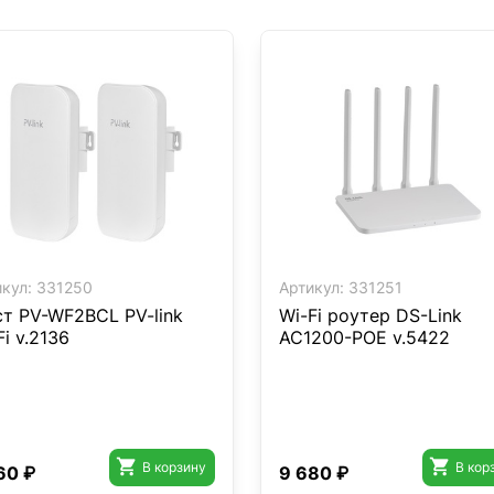
кул:
331250
Артикул:
331251
т PV-WF2BCL PV-link
Wi-Fi роутер DS-Link
Fi v.2136
AC1200-POE v.5422


В корзину
В кор
60 ₽
9 680 ₽