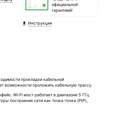
СДЭК — Пункты выдачи
официальной
2-4 дня, от 385 ₽
гарантией!
СДЭК — Курьер
Инструкция

2-4 дня, от 385 ₽
ходимости прокладки кабельной
нет возможности проложить кабельную трассу.
ейс. Wi-Fi мост работает в диапазоне 5 ГГц
уры построения сети как точка-точка (PtP),