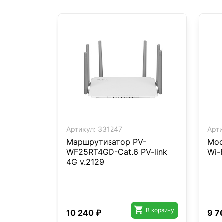
Артикул:
331247
Арти
Маршрутизатор PV-
Мос
WF25RT4GD-Cat.6 PV-link
Wi-
4G v.2129

В корзину
10 240 ₽
9 7