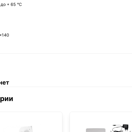
 до + 65 °C
x140
нет
ории