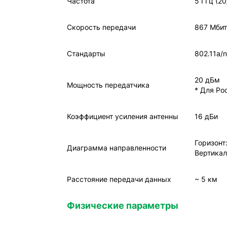
Частота
5 ГГц (2
Скорость передачи
867 Мбит
Стандарты
802.11a/n
20 дБм
Мощность передатчика
* Для Ро
Коэффициент усиления антенны
16 дБи
Горизонт
Диаграмма направленности
Вертикал
Расстояние передачи данных
~ 5 км
Физические параметры