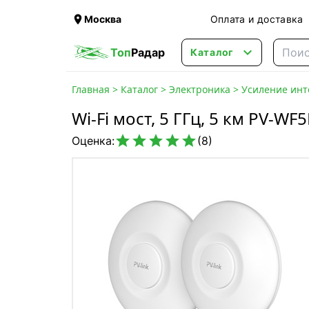

Москва
Оплата и доставка

Топ
Радар
Каталог
Главная
>
Каталог
>
Электроника
>
Усиление инт
Wi-Fi мост, 5 ГГц, 5 км PV-WF5





Оценка:
(8)