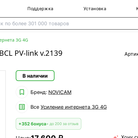
Поддержка
Установка
ернета 3G 4G
BCL PV-link v.2139
Арти
В наличии

Бренд:
NOVICAM

Все
Усиление интернета 3G 4G
+352 бонуса
+ до 200 за отзыв
Хочу с
