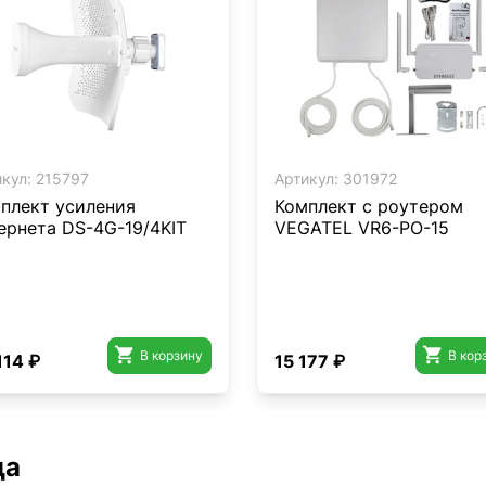
кул:
215797
Артикул:
301972
плект усиления
Комплект с роутером
ернета DS-4G-19/4KIT
VEGATEL VR6-PO-15


В корзину
В кор
114 ₽
15 177 ₽
да