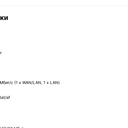
ики
т
 Мбит/с (1 x WAN/LAN, 1 x LAN)
at/af