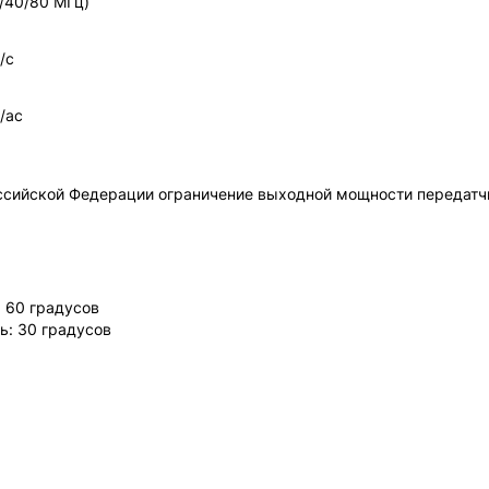
0/40/80 МГц)
/с
/ac
ссийской Федерации ограничение выходной мощности передатчи
: 60 градусов
ь: 30 градусов