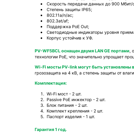
Скорость передачи данных до 900 Мбит/с
Степень защиты IP65;
802.11a/n/ac;
802.3at/af;
Поддержка PoE Out;
Светодиодные индикаторы уровня приема
Корпус устойчив к УФ.
PV-WF5BCL оснащен двумя LAN GE портами
, 
технологии PoE, что значительно упрощает про
Wi-Fi мосты PV-link могут быть установлены 
грозозащита на 4 кВ, а степень защиты от влаг
Комплектация:
Wi-Fi мост - 2 шт.
Passive PoE инжектор - 2 шт.
Блок питания - 2 шт.
Комплект крепления - 2 шт.
Паспорт изделия - 1 шт.
Гарантия 1 год.