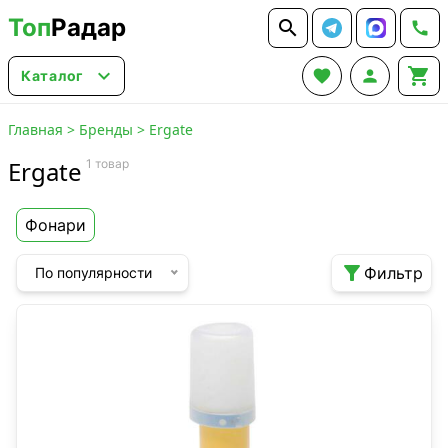
Топ
Радар






Каталог
Главная
>
Бренды
>
Ergate
Ergate
1 товар
Фонари

Фильтр
По популярности