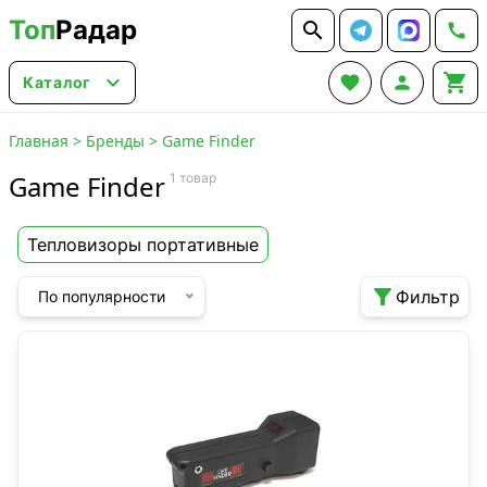
Топ
Радар






Каталог
Главная
>
Бренды
>
Game Finder
Game Finder
1 товар
Тепловизоры портативные

Фильтр
По популярности