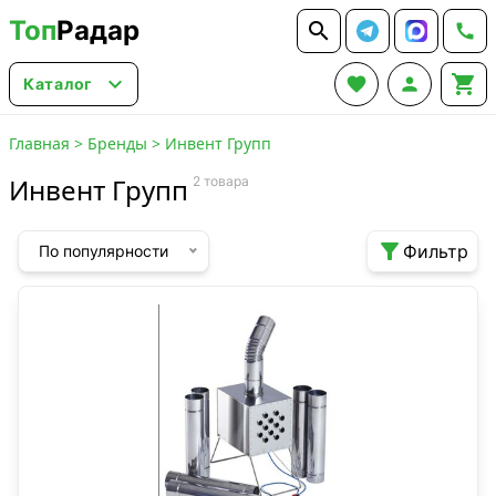
Топ
Радар






Каталог
Главная
>
Бренды
>
Инвент Групп
Инвент Групп
2 товара

Фильтр
По популярности