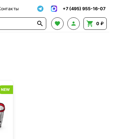
Контакты
+7 (495) 955-16-07




0 ₽
NEW