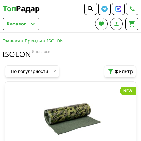
Топ
Радар






Каталог
Главная
>
Бренды
>
ISOLON
ISOLON
5 товаров

Фильтр
По популярности
NEW