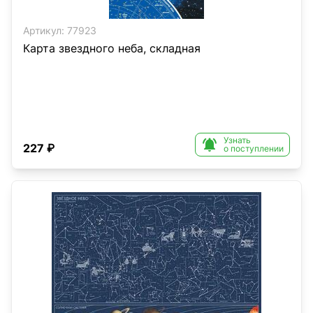
Артикул:
77923
Карта звездного неба, складная
Узнать

227 ₽
о поступлении