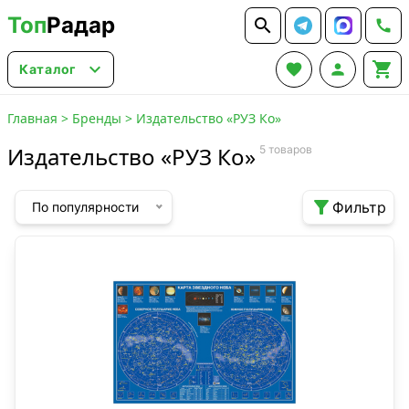
Топ
Радар






Каталог
Главная
>
Бренды
>
Издательство «РУЗ Ко»
Издательство «РУЗ Ко»
5 товаров

Фильтр
По популярности