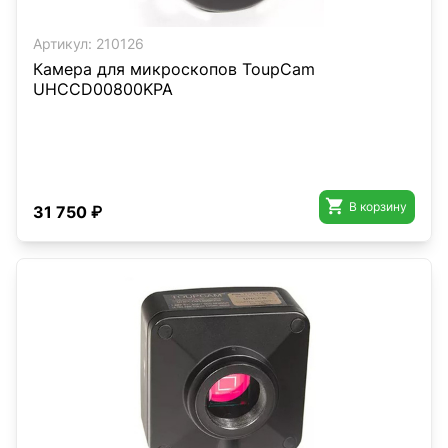
Артикул:
210126
Камера для микроскопов ToupCam
UHCCD00800KPA

В корзину
31 750 ₽