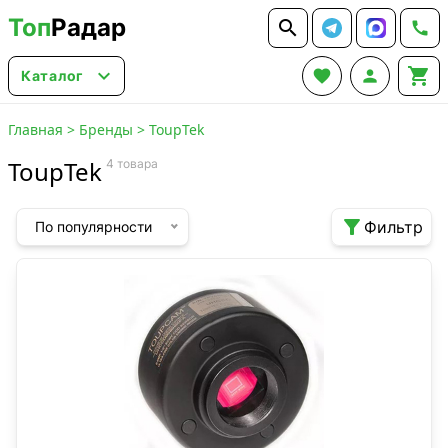
Топ
Радар






Каталог
Главная
>
Бренды
>
ToupTek
ToupTek
4 товара

Фильтр
По популярности