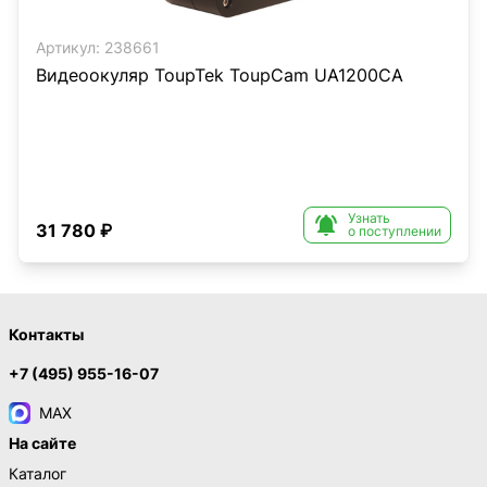
Артикул:
238661
Видеоокуляр ToupTek ToupCam UA1200CA
Узнать

31 780 ₽
о поступлении
Контакты
+7 (495) 955-16-07
MAX
На сайте
Каталог