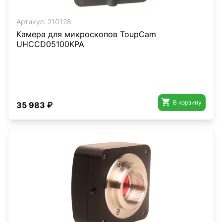
Артикул:
210128
Камера для микроскопов ToupCam
UHCCD05100KPA

В корзину
35 983 ₽