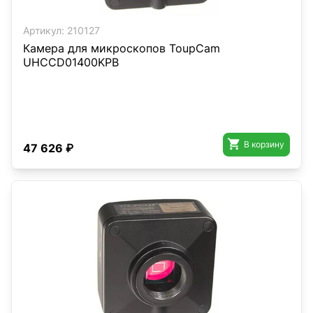
Артикул:
210127
Камера для микроскопов ToupCam
UHCCD01400KPB

В корзину
47 626 ₽