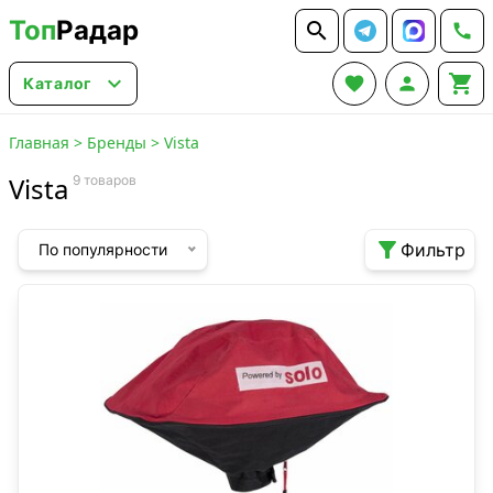
Топ
Радар






Каталог
Главная
>
Бренды
>
Vista
Vista
9 товаров

Фильтр
По популярности