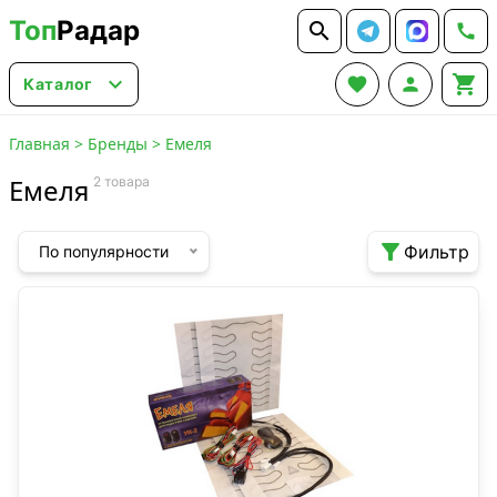
Топ
Радар






Каталог
Главная
>
Бренды
>
Емеля
Емеля
2 товара

Фильтр
По популярности