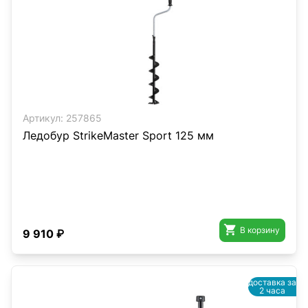
Артикул:
257865
Ледобур StrikeMaster Sport 125 мм

В корзину
9 910 ₽
доставка за
2 часа