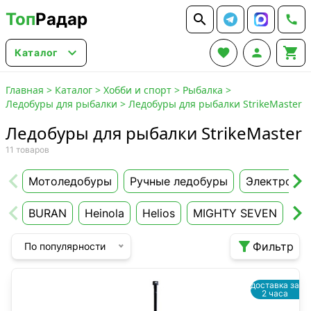
Топ
Радар






Каталог
Главная
>
Каталог
>
Хобби и спорт
>
Рыбалка
>
Ледобуры для рыбалки
>
Ледобуры для рыбалки StrikeMaster
Ледобуры для рыбалки StrikeMaster
11 товаров
Мотоледобуры
Ручные ледобуры
Электроле
BURAN
Heinola
Helios
MIGHTY SEVEN
MO

Фильтр
По популярности
доставка за
2 часа