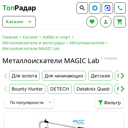
Топ
Радар






Каталог
Главная
>
Каталог
>
Хобби и спорт
>
Металлоискатели и аксессуары
>
Металлоискатели
>
Металлоискатели MAGIC Lab
Металлоискатели MAGIC Lab
5 товаров
Для золота
Для начинающих
Детские
Глу
Bounty Hunter
DETECH
Deteknix Quest
Fishe

Фильтр
По популярности