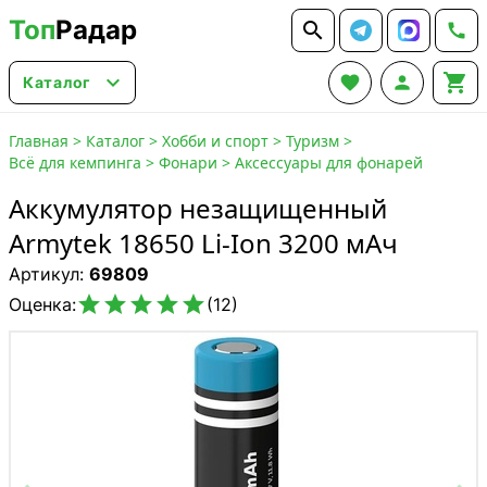
Топ
Радар






Каталог
Главная
>
Каталог
>
Хобби и спорт
>
Туризм
>
Всё для кемпинга
>
Фонари
>
Аксессуары для фонарей
Аккумулятор незащищенный
Armytek 18650 Li-Ion 3200 мАч
Артикул:
69809





Оценка:
(12)