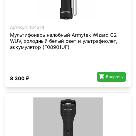
Артикул:
184374
Мультифонарь налобный Armytek Wizard C2
WUV, холодный белый свет и ультрафиолет,
аккумулятор (F08901UF)

В корзину
8 300 ₽