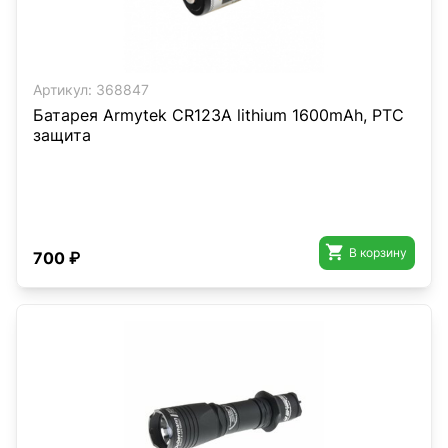
Артикул:
368847
Батарея Armytek CR123A lithium 1600mAh, PTC
защита

В корзину
700 ₽