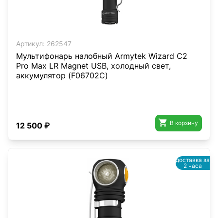
Артикул:
262547
Мультифонарь налобный Armytek Wizard C2
Pro Max LR Magnet USB, холодный свет,
аккумулятор (F06702C)

В корзину
12 500 ₽
доставка за
2 часа