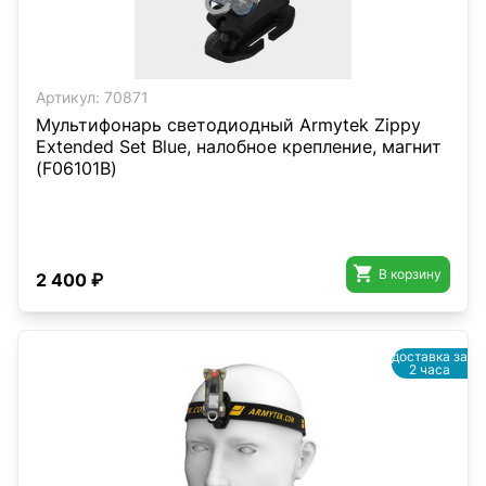
Артикул:
70871
Мультифонарь светодиодный Armytek Zippy
Extended Set Blue, налобное крепление, магнит
(F06101B)

В корзину
2 400 ₽
доставка за
2 часа