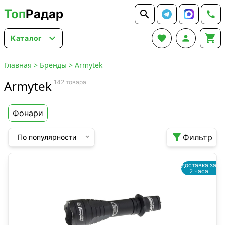
Топ
Радар






Каталог
Главная
>
Бренды
>
Armytek
Armytek
142 товара
Фонари

Фильтр
По популярности
доставка за
2 часа