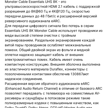
Monster Cable Essentials UHS 8K - это
ультравысокоскоростной HDMI 2.1 кабель с поддержкой
разрешения до 8К@60 Гц и 4К@120 Гц, скоростью
передачи данных до 48 Гбит/с и расширенной версией
реверсивного аудиоканала eARC.
Для передачи цифрового сигнала без потерь в серии
Essentials UHS 8K Monster Cable использует проводники из
меди высокой степени очистки с тройным
экранированием. Раздельное экранирование каждой
витой пары проводников ослабляет межканальные
помехи. Общий двойной экран из фольги и медной
оплетки надежно защищает кабель от внешних
электромагнитных помех. Кабель имеет очень
компактную конструкцию. Внешняя оболочка выполнена
из эластичного материала Duraflex, коннекторы с
позолоченными контактами обеспечив 130867ают
надежное соединение.
Расширенная версия обратного аудиоканала eARC
(Enhanced Audio Return Channel) в отличие от базового ARC
позволяет передавать с телевизора на совместимые AV-
ресиверы и саундбары в потоковом режиме такие
полноразмерные кодеки с повышенным качеством, как
Dolby TrueHD, Dolby Atmos, DTS-HD Master Audio или