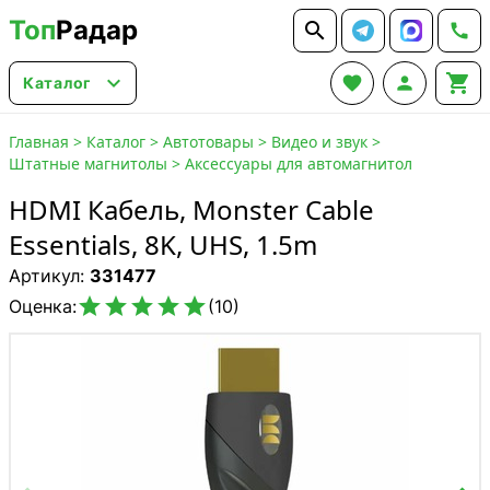
Топ
Радар






Каталог
Главная
>
Каталог
>
Автотовары
>
Видео и звук
>
Штатные магнитолы
>
Аксессуары для автомагнитол
HDMI Кабель, Monster Cable
Essentials, 8K, UHS, 1.5m
Артикул:
331477





Оценка:
(10)