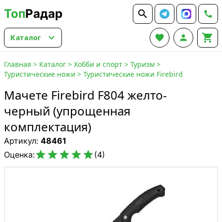
Топ
Радар






Каталог
Главная
>
Каталог
>
Хобби и спорт
>
Туризм
>
Туристические ножи
>
Туристические ножи Firebird
Мачете Firebird F804 желто-
черный (упрощенная
комплектация)
Артикул:
48461





Оценка:
(4)