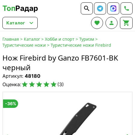
Топ
Радар






Каталог
Главная
>
Каталог
>
Хобби и спорт
>
Туризм
>
Туристические ножи
>
Туристические ножи Firebird
Нож Firebird by Ganzo FB7601-BK
черный
Артикул:
48180





Оценка:
(3)
-36%