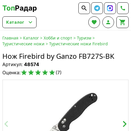
Топ
Радар






Каталог
Главная
>
Каталог
>
Хобби и спорт
>
Туризм
>
Туристические ножи
>
Туристические ножи Firebird
Нож Firebird by Ganzo FB727S-BK
Артикул:
48574





Оценка:
(7)