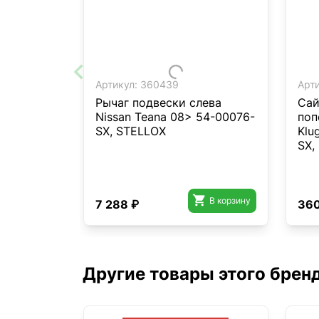
Артикул:
360439
Арти
Рычаг подвески слева
Сай
Nissan Teana 08> 54-00076-
поп
SX, STELLOX
Klu
SX,

В корзину
7 288 ₽
360
Другие товары этого брен