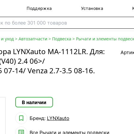
Поддержка
Установка
и уход
>
Автозапчасти
>
Подвеска
>
Рычаги и элементы подвес
ра LYNXauto MA-1112LR. Для:
Арти
V40) 2.4 06>/
 07-14/ Venza 2.7-3.5 08-16.
В наличии

Бренд:
LYNXauto

Все
Рычаги и элементы подвески