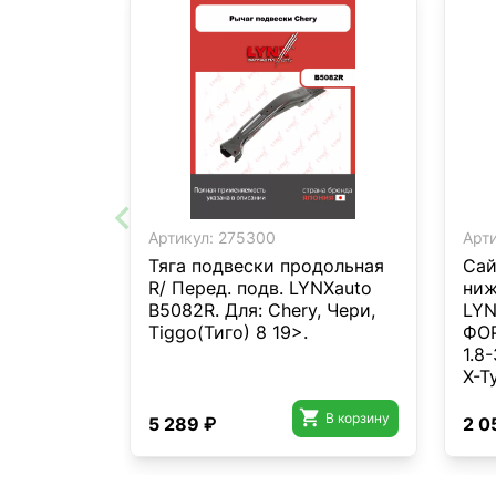
Артикул:
275300
Арти
Тяга подвески продольная
Сай
R/ Перед. подв. LYNXauto
ниж
B5082R. Для: Chery, Чери,
LYN
Tiggo(Тиго) 8 19>.
ФОР
1.8
X-T

В корзину
5 289 ₽
2 0