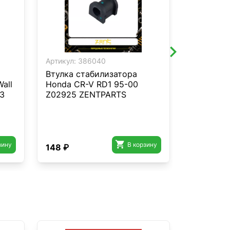
Артикул:
386040
Артикул:
4
Втулка стабилизатора
Амортиза
all
Honda CR-V RD1 95-00
правый г
93
Z02925 ZENTPARTS
BA 1.3-1.
STELLOX 

зину
В корзину
148 ₽
2 892 ₽