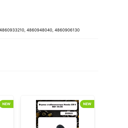
 4860933210, 4860948040, 4860906130
NEW
NEW