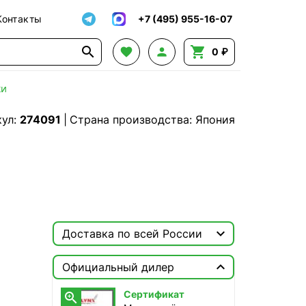
Контакты
+7 (495) 955-16-07




0 ₽
ки
кул:
274091
|
Страна производства: Япония

Доставка по всей России

Москва

Официальный дилер
ТопРадар — Курьер
Сертификат

сегодня, от 350 ₽