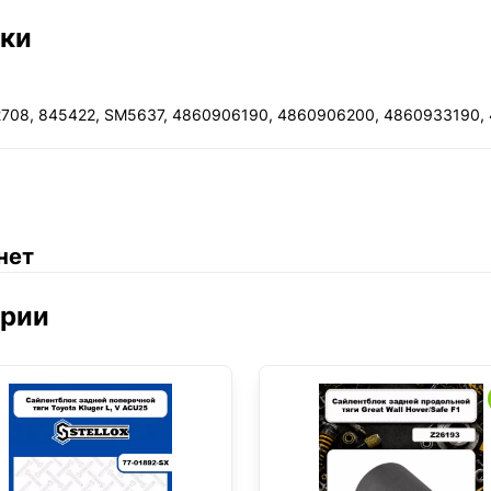
ики
708, 845422, SM5637, 4860906190, 4860906200, 4860933190,
нет
ории