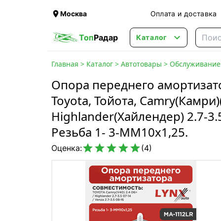

Москва
Оплата и доставка

Топ
Радар
Каталог
Главная
>
Каталог
>
Автотовары
>
Обслуживание 
Опора переднего амортизато
Toyota, Тойота, Camry(Камри)(
Highlander(Хайлендер) 2.7-3.5
Резьба 1- 3-MM10x1,25.





Оценка:
(4)