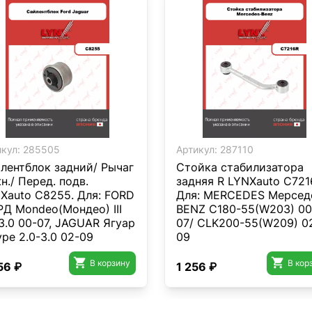
кул:
285505
Артикул:
287110
лентблок задний/ Рычаг
Стойка стабилизатора
н./ Перед. подв.
задняя R LYNXauto C721
Xauto C8255. Для: FORD
Для: MERCEDES Мерсед
Д Mondeo(Мондео) III
BENZ C180-55(W203) 00
-3.0 00-07, JAGUAR Ягуар
07/ CLK200-55(W209) 0
ype 2.0-3.0 02-09
09


В корзину
В кор
56 ₽
1 256 ₽