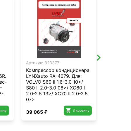
Артикул:
323377
Артикул:
3
Компрессор кондиционера
Сайлентб
6R.
LYNXauto RA-4079. Для:
Перед. п
ес-
VOLVO S60 II 1.6-3.0 10>/
C9830 дл
-
S80 II 2.0-3.0 08>/ XC60 I
Cruiser P
2-
2.0-2.5 13>/ XC70 II 2.0-2.5
02-09/Hil
07>
01>/4Runn
09/FJ Cru

зину
В корзину
39 065 ₽
463 ₽