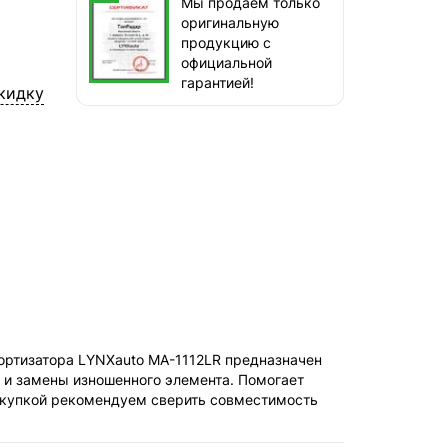
Мы продаём только
оригинальную
ТопРадар — Самовывоз
продукцию с
сегодня, бесплатно
официальной
наб. Бережковская, д. 20, стр. 19
гарантией!
кидку
СДЭК — Пункты выдачи
2-4 дня, от 385 ₽
СДЭК — Курьер
2-4 дня, от 385 ₽
амортизатора LYNXauto MA-1112LR предназначен
 и замены изношенного элемента. Помогает
покупкой рекомендуем сверить совместимость