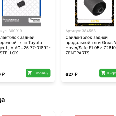
кул:
360919
Артикул:
384558
лентблок задней
Сайлентблок задней
еречной тяги Toyota
продольной тяги Great W
ger L, V ACU25 77-01892-
Hover/Safe F1 05> Z261
 STELLOX
ZENTPARTS


В корзину
В кор
 ₽
627 ₽
да