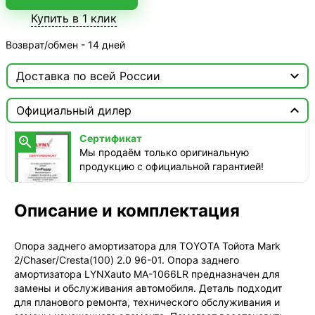
Купить в 1 клик
Возврат/обмен - 14 дней

Доставка по всей России

Москва

Официальный дилер
ТопРадар — Курьер
Сертификат

сегодня, от 350 ₽
Мы продаём только оригинальную
продукцию с официальной гарантией!
ТопРадар — Самовывоз
сегодня, бесплатно
наб. Бережковская, д. 20, стр. 19
Описание и комплектация
СДЭК — Пункты выдачи
1-3 дня, от 385 ₽
Опора заднего амортизатора для TOYOTA Тойота Mark
2/Chaser/Cresta(100) 2.0 96-01. Опора заднего
СДЭК — Курьер
амортизатора LYNXauto MA-1066LR предназначен для
1-3 дня, от 385 ₽
замены и обслуживания автомобиля. Деталь подходит
для планового ремонта, технического обслуживания и