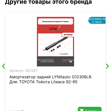
Другие товары этого бренда
доставка за
2 часа
Артикул:
285297
Амортизатор задний LYNXauto G12306LR.
Для: TOYOTA Тойота Liteace 92-95

В корзину