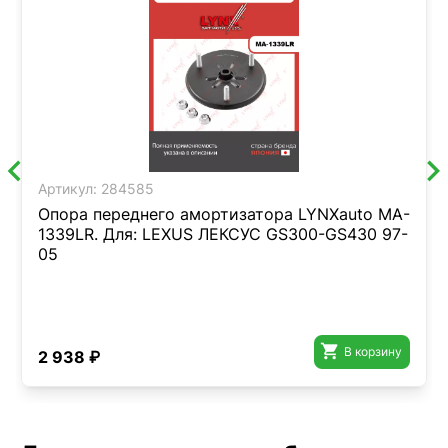
Артикул:
284585
Опора переднего амортизатора LYNXauto MA-
1339LR. Для: LEXUS ЛЕКСУС GS300-GS430 97-
05

В корзину
2 938 ₽