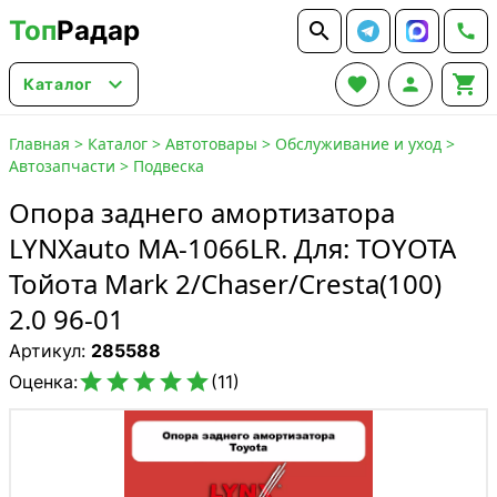
Топ
Радар






Каталог
Главная
>
Каталог
>
Автотовары
>
Обслуживание и уход
>
Автозапчасти
>
Подвеска
Опора заднего амортизатора
LYNXauto MA-1066LR. Для: TOYOTA
Тойота Mark 2/Chaser/Cresta(100)
2.0 96-01
Артикул:
285588





Оценка:
(11)