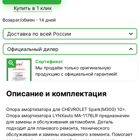
Купить в 1 клик
Возврат/обмен - 14 дней

Доставка по всей России

Москва

Официальный дилер
ТопРадар — Курьер
Сертификат

сегодня, от 350 ₽
Мы продаём только оригинальную
продукцию с официальной гарантией!
ТопРадар — Самовывоз
сегодня, бесплатно
наб. Бережковская, д. 20, стр. 19
Описание и комплектация
СДЭК — Пункты выдачи
1-3 дня, от 385 ₽
Опора амортизатора для CHEVROLET Spark(M300) 10>.
Опора амортизатора LYNXauto MA-1176LR предназначен
СДЭК — Курьер
для замены и обслуживания автомобиля. Деталь
1-3 дня, от 385 ₽
подходит для планового ремонта, технического
обслуживания и замены изношенного элемента. Помогает