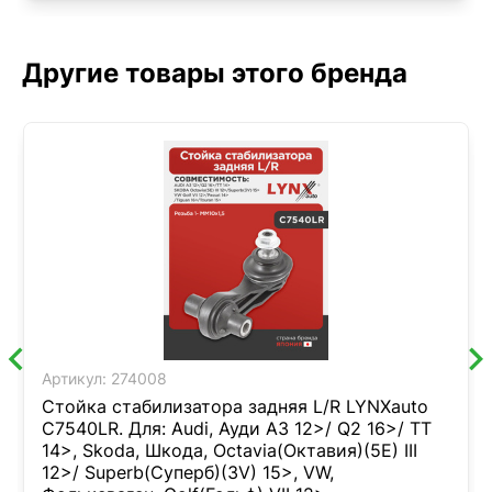
Другие товары этого бренда
Артикул:
274008
Стойка стабилизатора задняя L/R LYNXauto
C7540LR. Для: Audi, Ауди A3 12>/ Q2 16>/ TT
14>, Skoda, Шкода, Octavia(Октавия)(5E) III
12>/ Superb(Суперб)(3V) 15>, VW,