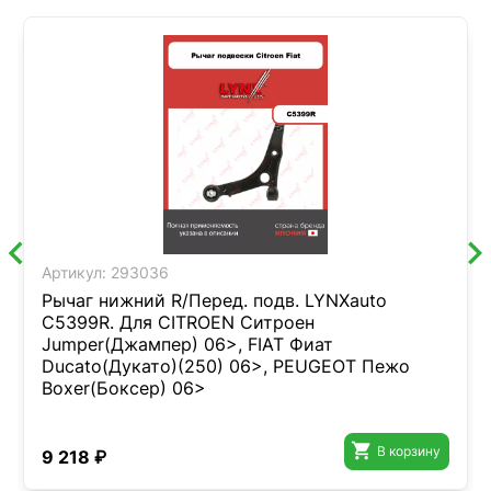
Артикул:
293036
Рычаг нижний R/Перед. подв. LYNXauto
C5399R. Для CITROEN Ситроен
Jumper(Джампер) 06>, FIAT Фиат
Ducato(Дукато)(250) 06>, PEUGEOT Пежо
Boxer(Боксер) 06>

В корзину
9 218 ₽