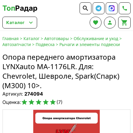
Топ
Радар






Каталог
Главная
>
Каталог
>
Автотовары
>
Обслуживание и уход
>
Автозапчасти
>
Подвеска
>
Рычаги и элементы подвески
Опора переднего амортизатора
LYNXauto MA-1176LR. Для:
Chevrolet, Шевроле, Spark(Спарк)
(M300) 10>.
Артикул:
274094





Оценка:
(7)