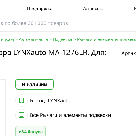
Поддержка
Установка
и уход
>
Автозапчасти
>
Подвеска
>
Рычаги и элементы подвес
ра LYNXauto MA-1276LR. Для:
Артик
В наличии

Бренд:
LYNXauto

Все
Рычаги и элементы подвески
+34 бонуса