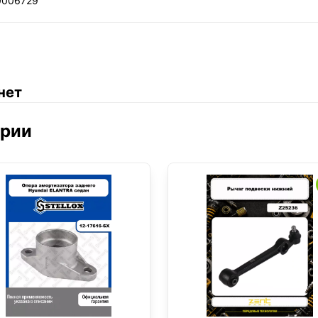
0006729
нет
ории