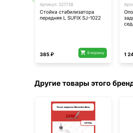
Артикул:
327728
Арти
Стойка стабилизатора
Опо
передняя L SUFIX SJ-1022
зад
сед

В корзину
385 ₽
1 2
Другие товары этого брен