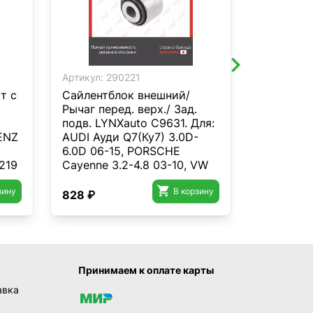
Артикул:
290221
Артикул:
2
т с
Сайлентблок внешний/
Рычаг ни
Рычаг перед. верх./ Зад.
подв. LY
подв. LYNXauto C9631. Для:
Для VW Ф
ENZ
AUDI Ауди Q7(Ку7) 3.0D-
11>/Passa
6.0D 06-15, PORSCHE
10>/Tigua
219
Cayenne 3.2-4.8 03-10, VW
08/
Фольксваген Touareg(7L/7P)

зину
2.5D-6.0 02>
В корзину
828 ₽
8 074 ₽
 SLK
Принимаем к оплате карты
авка