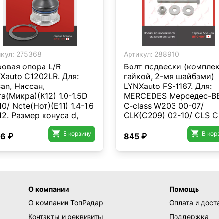
кул:
275368
Артикул:
288910
овая опора L/R
Болт подвески (комплек
Xauto C1202LR. Для:
гайкой, 2-мя шайбами)
san, Ниссан,
LYNXauto FS-1167. Для:
ra(Микра)(K12) 1.0-1.5D
MERCEDES Мерседес-B
10/ Note(Нот)(E11) 1.4-1.6
C-class W203 00-07/
12. Размер конуса d,
CLK(C209) 02-10/ CLS C
 16.
04-10/ E-class W211 02-


В корзину
S-class W220 98-05/ SL
В кор
46 ₽
845 ₽
R230 03-12/ R231 12-19/
R171 04-11
О компании
Помощь
О компании ТопРадар
Оплата и дост
Контакты и реквизиты
Поддержка