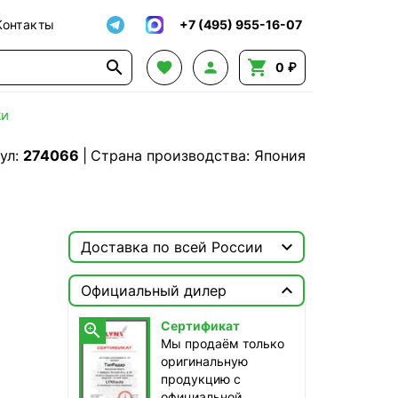
Контакты
+7 (495) 955-16-07




0 ₽
ки
ул:
274066
|
Страна производства: Япония

Доставка по всей России

Москва

Официальный дилер
ТопРадар — Курьер
Сертификат

сегодня, от 350 ₽
Мы продаём только
оригинальную
ТопРадар — Самовывоз
продукцию с
сегодня, бесплатно
официальной