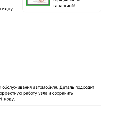
наб. Бережковская, д. 20, стр. 19
гарантией!
кидку
СДЭК — Пункты выдачи
2-4 дня, от 385 ₽
СДЭК — Курьер
2-4 дня, от 385 ₽
и обслуживания автомобиля. Деталь подходит
орректную работу узла и сохранить
N-коду.