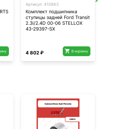
Артикул:
410863
Артикул:
4
ARTS
Комплект подшипника
Пружина 
ступицы задней Ford Transit
45120340
2.3i/2.4D 00-06 STELLOX
Action II
43-29397-SX
STELLOX 

зину
В корзину
4 802 ₽
3 921 ₽