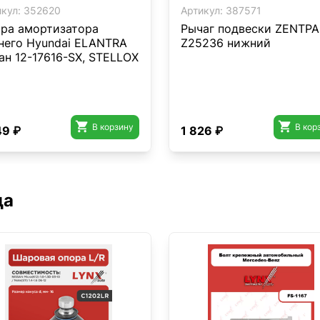
кул:
352620
Артикул:
387571
ра амортизатора
Рычаг подвески ZENTP
него Hyundai ELANTRA
Z25236 нижний
ан 12-17616-SX, STELLOX


В корзину
В кор
49 ₽
1 826 ₽
да