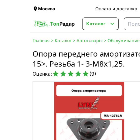

Москва
Оплата и доставка

Топ
Радар
Каталог
Главная
>
Каталог
>
Автотовары
>
Обслуживание 
Опора переднего амортизато
15>. Резьба 1- 3-M8x1,25.





Оценка:
(9)