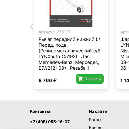
Артикул:
275127
Арти
Рычаг передний нижний L/
Шар
Перед. подв.
LYN
(Резинометаллический с/б)
Nis
LYNXauto C5193L. Для:
Mic
Mercedes-Benz, Мерседес,
03-
E(W212) 09>. Резьба 1-
06-
MM14x1,5. Размер конуса d,
мм-

мм- 17,54. Конусность- 1/5.
В корзину
8 766 ₽
1 1
Контакты
На сайте
Каталог
+7 (495) 955-16-07
Бренды