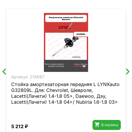
Артикул:
274697
Стойка амортизаторная передняя L LYNXauto
G32809L. Для: Chevrolet, Шевроле,
Lacetti(Лачети) 1.4-1.8 05>, Daewoo, Дэу,
Lacetti(Лачети) 1.4-1.8 04>/ Nubiria 1.6-1.8 03>

В корзину
5 212 ₽