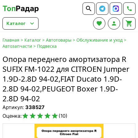
Топ
Радар






Каталог
Главная
>
Каталог
>
Автотовары
>
Обслуживание и уход
>
Автозапчасти
>
Подвеска
Опора переднего амортизатора R
SUFIX FM-1022 для CITROEN Jumper
1.9D-2.8D 94-02,FIAT Ducato 1.9D-
2.8D 94-02,PEUGEOT Boxer 1.9D-
2.8D 94-02
Артикул:
338527





Оценка:
(10)