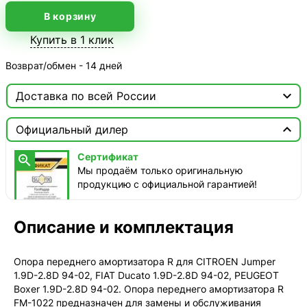
В корзину
Купить в 1 клик
Возврат/обмен - 14 дней

Доставка по всей России

Москва

Официальный дилер
ТопРадар — Курьер
Сертификат

сегодня, от 350 ₽
Мы продаём только оригинальную
продукцию с официальной гарантией!
ТопРадар — Самовывоз
сегодня, бесплатно
наб. Бережковская, д. 20, стр. 19
Описание и комплектация
СДЭК — Пункты выдачи
1-3 дня, от 385 ₽
Опора переднего амортизатора R для CITROEN Jumper
1.9D-2.8D 94-02, FIAT Ducato 1.9D-2.8D 94-02, PEUGEOT
СДЭК — Курьер
Boxer 1.9D-2.8D 94-02. Опора переднего амортизатора R
1-3 дня, от 385 ₽
FM-1022 предназначен для замены и обслуживания